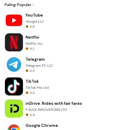
Paling Populer
YouTube
Google LLC
4.8
Netflix
Netflix, Inc.
4.2
Telegram
Telegram FZ-LLC
4.3
TikTok
TikTok Pte. Ltd.
4.6
inDrive. Rides with fair fares
® SUOL INNOVATIONS LTD
4.9
Google Chrome