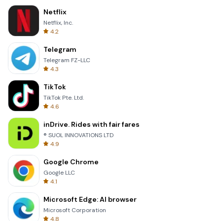
Netflix
Netflix, Inc.
4.2
Telegram
Telegram FZ-LLC
4.3
TikTok
TikTok Pte. Ltd.
4.6
inDrive. Rides with fair fares
® SUOL INNOVATIONS LTD
4.9
Google Chrome
Google LLC
4.1
Microsoft Edge: AI browser
Microsoft Corporation
4.8