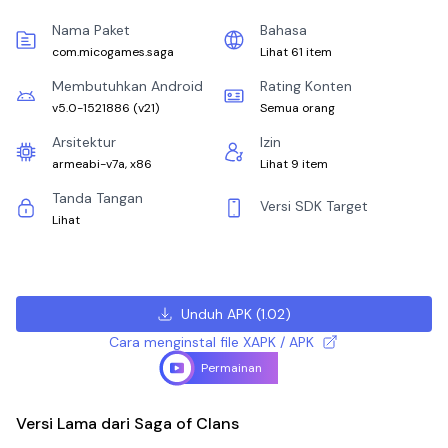
Nama Paket
Bahasa
com.micogames.saga
Lihat 61 item
Membutuhkan Android
Rating Konten
v5.0-1521886
(
v21
)
Semua orang
Arsitektur
Izin
armeabi-v7a, x86
Lihat 9 item
Tanda Tangan
Versi SDK Target
Lihat
Unduh APK
(
1.02
)
Cara menginstal file XAPK / APK
Permainan
Versi Lama dari Saga of Clans