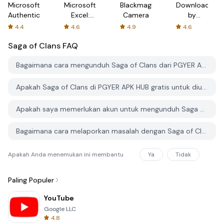
Microsoft
Microsoft
Blackmagic
Downloader
Authenticator
Excel:
Camera
by
Spreadsheets
AFTVnews
4.4
4.6
4.9
4.6
Saga of Clans
FAQ
Bagaimana cara mengunduh Saga of Clans dari PGYER APK HUB?
Apakah Saga of Clans di PGYER APK HUB gratis untuk diunduh?
Apakah saya memerlukan akun untuk mengunduh Saga of Clans dari PGYER APK HUB?
Bagaimana cara melaporkan masalah dengan Saga of Clans di PGYER APK HUB?
Apakah Anda menemukan ini membantu
Ya
Tidak
Paling Populer
YouTube
Google LLC
4.8