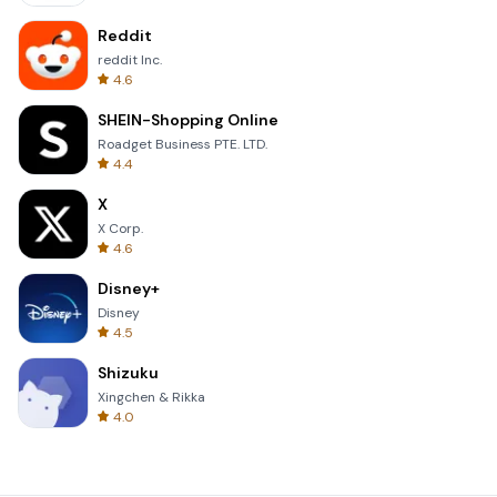
Reddit
reddit Inc.
4.6
SHEIN-Shopping Online
Roadget Business PTE. LTD.
4.4
X
X Corp.
4.6
Disney+
Disney
4.5
Shizuku
Xingchen & Rikka
4.0