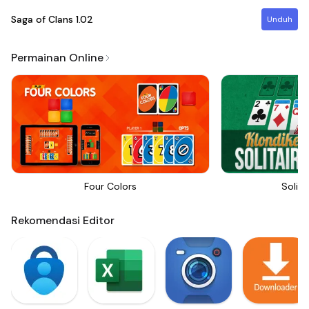
Saga of Clans
1.02
Unduh
Permainan Online
Four Colors
Solita
Rekomendasi Editor