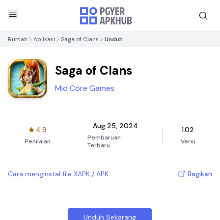
Rumah
Aplikasi
Saga of Clans
Unduh
Saga of Clans
Mid Core Games
Aug 25, 2024
4.9
1.02
Pembaruan
Penilaian
Versi
Terbaru
Cara menginstal file XAPK / APK
Bagikan
Unduh Sekarang