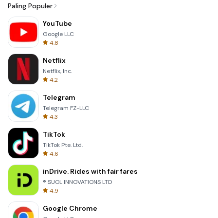
Paling Populer
YouTube
Google LLC
4.8
Netflix
Netflix, Inc.
4.2
Telegram
Telegram FZ-LLC
4.3
TikTok
TikTok Pte. Ltd.
4.6
inDrive. Rides with fair fares
® SUOL INNOVATIONS LTD
4.9
Google Chrome