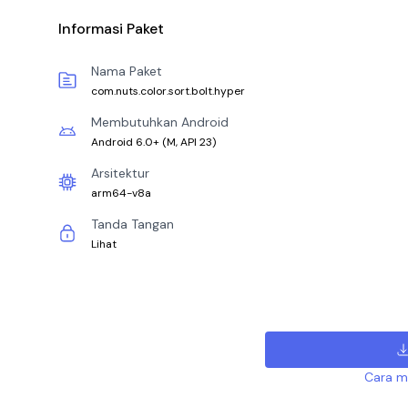
Informasi Paket
Nama Paket
com.nuts.color.sort.bolt.hyper
Membutuhkan Android
Android 6.0+
(
M, API 23
)
Arsitektur
arm64-v8a
Tanda Tangan
Lihat
Cara me