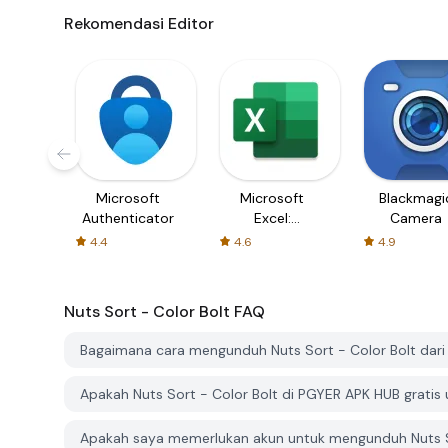
Rekomendasi Editor
Microsoft
Microsoft
Blackmagi
Authenticator
Excel:
Camera
Spreadsheets
4.4
4.6
4.9
Nuts Sort - Color Bolt
FAQ
Bagaimana cara mengunduh Nuts Sort - Color Bolt dar
Apakah Nuts Sort - Color Bolt di PGYER APK HUB gratis
Apakah saya memerlukan akun untuk mengunduh Nuts So