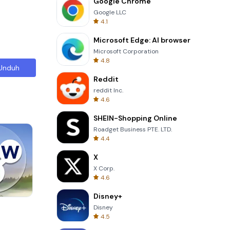
Google Chrome
Google LLC
4.1
Microsoft Edge: AI browser
Microsoft Corporation
4.8
Unduh
Reddit
reddit Inc.
4.6
SHEIN-Shopping Online
Roadget Business PTE. LTD.
4.4
X
X Corp.
4.6
Disney+
Solitaire Klondike
Disney
4.5