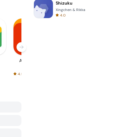
Shizuku
Xingchen & Rikka
4.0
AliExpress
Signal Private
Spotify - Music
Messenger
and Podcasts
4.5
4.3
4.6