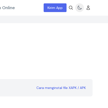
 Online
Kirim App
Cara menginstal file XAPK / APK