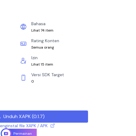
Bahasa
Lihat 74 item
Rating Konten
Semua orang
Izin
Lihat 15 item
Versi SDK Target
0
Unduh XAPK
(
0.1.7
)
nginstal file XAPK / APK
Permainan