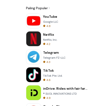
Paling Populer
YouTube
Google LLC
4.8
Netflix
Netflix, Inc.
4.2
Telegram
Telegram FZ-LLC
4.3
TikTok
TikTok Pte. Ltd.
4.6
inDrive. Rides with fair fares
® SUOL INNOVATIONS LTD
4.9