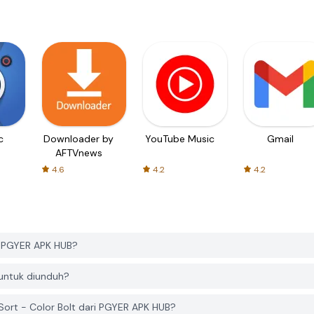
c
Downloader by
YouTube Music
Gmail
AFTVnews
4.6
4.2
4.2
i PGYER APK HUB?
 untuk diunduh?
rt - Color Bolt dari PGYER APK HUB?