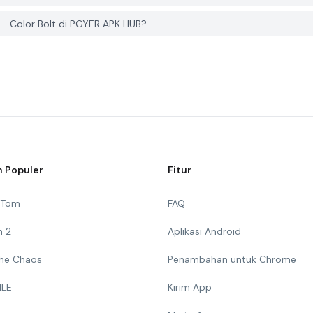
- Color Bolt di PGYER APK HUB?
 Populer
Fitur
g Tom
FAQ
n 2
Aplikasi Android
 The Chaos
Penambahan untuk Chrome
ILE
Kirim App