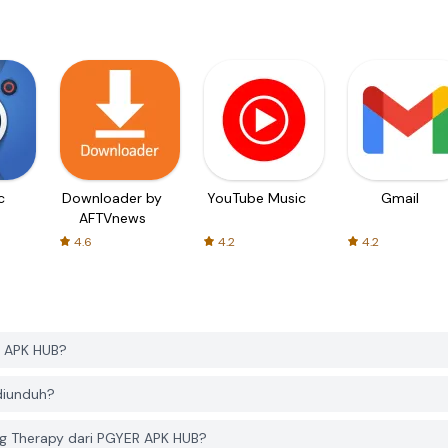
c
Downloader by
YouTube Music
Gmail
AFTVnews
4.6
4.2
4.2
R APK HUB?
diunduh?
g Therapy dari PGYER APK HUB?