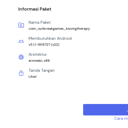
Informasi Paket
Nama Paket
com_outbreakgames_kissingtherapy
Membutuhkan Android
v5.1.1-1819727
(
v22
)
Arsitektur
armeabi, x86
Tanda Tangan
Lihat
Cara me