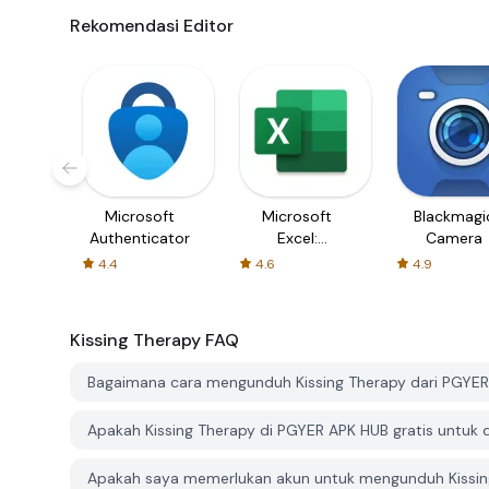
Rekomendasi Editor
Microsoft
Microsoft
Blackmagi
Authenticator
Excel:
Camera
Spreadsheets
4.4
4.6
4.9
Kissing Therapy
FAQ
Bagaimana cara mengunduh Kissing Therapy dari PGYE
Apakah Kissing Therapy di PGYER APK HUB gratis untuk 
Apakah saya memerlukan akun untuk mengunduh Kissin