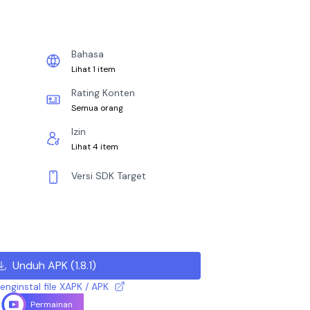
Bahasa
Lihat 1 item
Rating Konten
Semua orang
Izin
Lihat 4 item
Versi SDK Target
Unduh APK
(
1.8.1
)
nginstal file XAPK / APK
Permainan