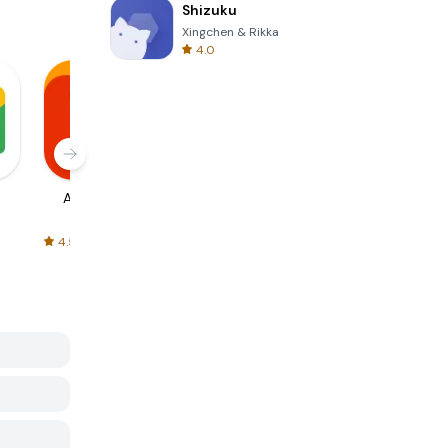
Shizuku
Xingchen & Rikka
4.0
AliExpress
Signal Private
Spotify - Music
Messenger
and Podcasts
4.5
4.3
4.6