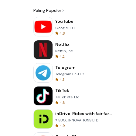
Paling Populer
YouTube
Google LLC
4.8
Netflix
Netflix, Inc.
4.2
Telegram
Telegram FZ-LLC
4.3
TikTok
TikTok Pte. Ltd.
4.6
inDrive. Rides with fair fares
® SUOL INNOVATIONS LTD
4.9