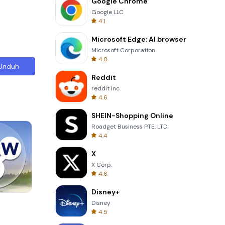
Google Chrome
Google LLC
4.1
Microsoft Edge: AI browser
Microsoft Corporation
4.8
Unduh
Reddit
reddit Inc.
4.6
SHEIN-Shopping Online
Roadget Business PTE. LTD.
4.4
X
X Corp.
4.6
Disney+
Four Colors
Disney
4.5