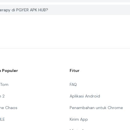
herapy di PGYER APK HUB?
 Populer
Fitur
g Tom
FAQ
n 2
Aplikasi Android
 The Chaos
Penambahan untuk Chrome
ILE
Kirim App