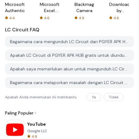
Microsoft
Microsoft
Blackmagic
Downloader
Authenticator
Excel:
Camera
by
Spreadsheets
AFTVnews
4.4
4.6
4.9
4.6
LC Circuit
FAQ
Bagaimana cara mengunduh LC Circuit dari PGYER APK HUB?
Apakah LC Circuit di PGYER APK HUB gratis untuk diunduh?
Apakah saya memerlukan akun untuk mengunduh LC Circuit dari PGYER APK HUB?
Bagaimana cara melaporkan masalah dengan LC Circuit di PGYER APK HUB?
Apakah Anda menemukan ini membantu
Ya
Tidak
Paling Populer
YouTube
Google LLC
4.8