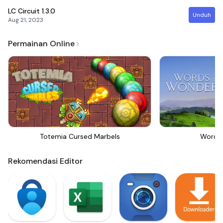
LC Circuit
1.3.0
Unduh
Aug 21, 2023
Permainan Online
Totemia Cursed Marbels
Words
Rekomendasi Editor