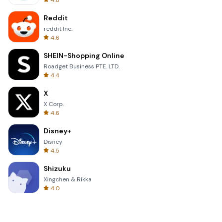
4.8
Reddit
reddit Inc.
4.6
SHEIN-Shopping Online
Roadget Business PTE. LTD.
4.4
X
X Corp.
4.6
Disney+
Disney
4.5
Shizuku
Xingchen & Rikka
4.0