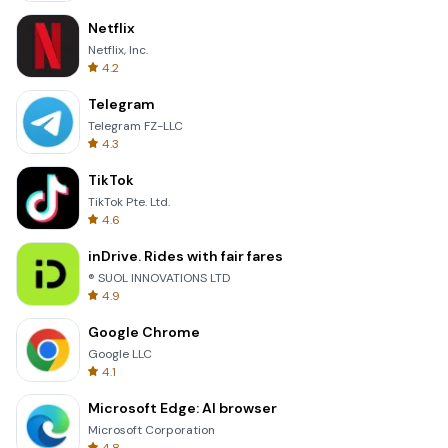
Netflix
Netflix, Inc.
4.2
Telegram
Telegram FZ-LLC
4.3
TikTok
TikTok Pte. Ltd.
4.6
inDrive. Rides with fair fares
® SUOL INNOVATIONS LTD
4.9
Google Chrome
Google LLC
4.1
Microsoft Edge: AI browser
Microsoft Corporation