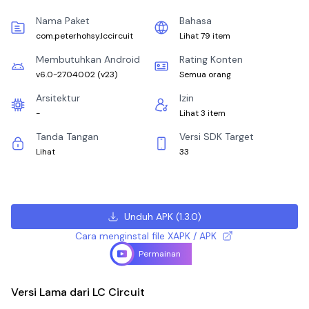
Nama Paket
Bahasa
com.peterhohsy.lccircuit
Lihat 79 item
Membutuhkan Android
Rating Konten
v6.0-2704002
(
v23
)
Semua orang
Arsitektur
Izin
-
Lihat 3 item
Tanda Tangan
Versi SDK Target
Lihat
33
Unduh APK
(
1.3.0
)
Cara menginstal file XAPK / APK
Permainan
Versi Lama dari LC Circuit