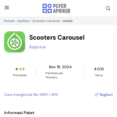
Rumah
Aplikasi
Scooters Carousel
Unduh
Scooters Carousel
Карусель
Nov 18, 2024
4.8
4.0.10
Pembaruan
Penilaian
Versi
Terbaru
Cara menginstal file XAPK / APK
Bagikan
Informasi Paket