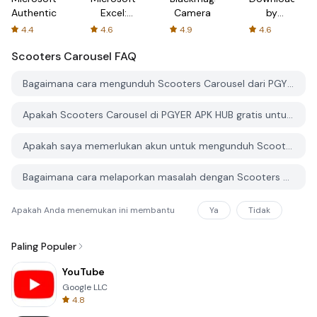
Authenticator
Excel:
Camera
by
Spreadsheets
AFTVnews
4.4
4.6
4.9
4.6
Scooters Carousel
FAQ
Bagaimana cara mengunduh Scooters Carousel dari PGYER APK HUB?
Apakah Scooters Carousel di PGYER APK HUB gratis untuk diunduh?
Apakah saya memerlukan akun untuk mengunduh Scooters Carousel dari PGYER APK HUB?
Bagaimana cara melaporkan masalah dengan Scooters Carousel di PGYER APK HUB?
Apakah Anda menemukan ini membantu
Ya
Tidak
Paling Populer
YouTube
Google LLC
4.8