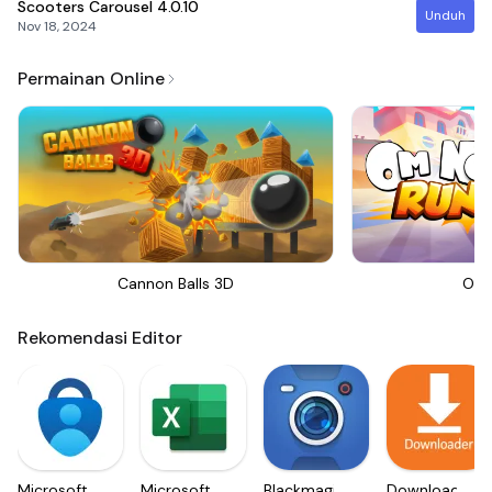
Scooters Carousel
4.0.10
Unduh
Nov 18, 2024
Permainan Online
Cannon Balls 3D
Om 
Rekomendasi Editor
Microsoft
Microsoft
Blackmagic
Downloader