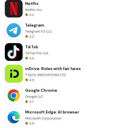
Netflix
Netflix, Inc.
4.2
Telegram
Telegram FZ-LLC
4.3
TikTok
TikTok Pte. Ltd.
4.6
inDrive. Rides with fair fares
® SUOL INNOVATIONS LTD
4.9
Google Chrome
Google LLC
4.1
Microsoft Edge: AI browser
Microsoft Corporation
4.8