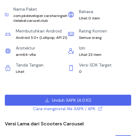
Nama Paket
Bahasa
com.pkdeveloper.carsharingwh
Lihat 0 item
itelabel.carusel.club
Membutuhkan Android
Rating Konten
Android 5.0+
(
Lollipop, API 21
)
Semua orang
Arsitektur
Izin
arm64-v8a
Lihat 23 item
Tanda Tangan
Versi SDK Target
Lihat
0
Unduh XAPK
(
4.0.10
)
Cara menginstal file XAPK / APK
Versi Lama dari Scooters Carousel