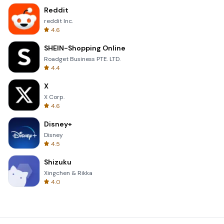
Reddit
reddit Inc.
4.6
SHEIN-Shopping Online
Roadget Business PTE. LTD.
4.4
X
X Corp.
4.6
Disney+
Disney
4.5
Shizuku
Xingchen & Rikka
4.0