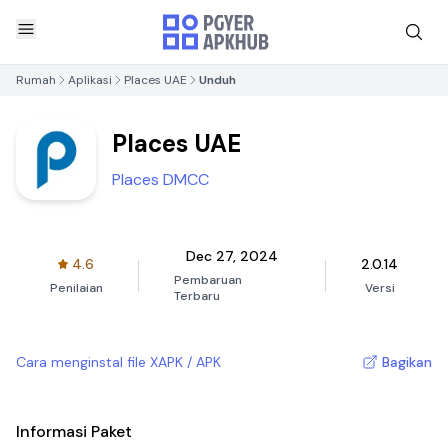
Rumah
Aplikasi
Places UAE
Unduh
Places UAE
Places DMCC
Dec 27, 2024
4.6
2.0.14
Pembaruan
Penilaian
Versi
Terbaru
Cara menginstal file XAPK / APK
Bagikan
Informasi Paket