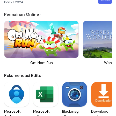
Dec 27, 2024
Permainan Online
Om Nom Run
Words
Rekomendasi Editor
Microsoft
Microsoft
Blackmagic
Downloader