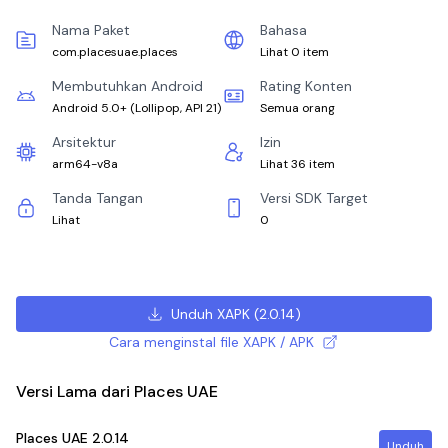
Nama Paket
Bahasa
com.placesuae.places
Lihat 0 item
Membutuhkan Android
Rating Konten
Android 5.0+
(
Lollipop, API 21
)
Semua orang
Arsitektur
Izin
arm64-v8a
Lihat 36 item
Tanda Tangan
Versi SDK Target
Lihat
0
Unduh XAPK
(
2.0.14
)
Cara menginstal file XAPK / APK
Versi Lama dari Places UAE
Places UAE
2.0.14
Unduh