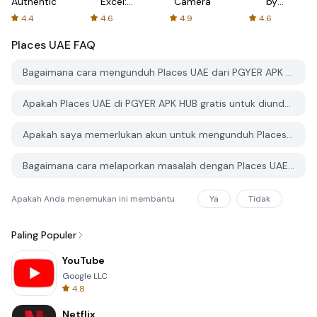
Authenticator
Excel:
Camera
by
Spreadsheets
AFTVnews
4.4
4.6
4.9
4.6
Places UAE
FAQ
Bagaimana cara mengunduh Places UAE dari PGYER APK HUB?
Apakah Places UAE di PGYER APK HUB gratis untuk diunduh?
Apakah saya memerlukan akun untuk mengunduh Places UAE dari PGYER APK HUB?
Bagaimana cara melaporkan masalah dengan Places UAE di PGYER APK HUB?
Apakah Anda menemukan ini membantu
Ya
Tidak
Paling Populer
YouTube
Google LLC
4.8
Netflix