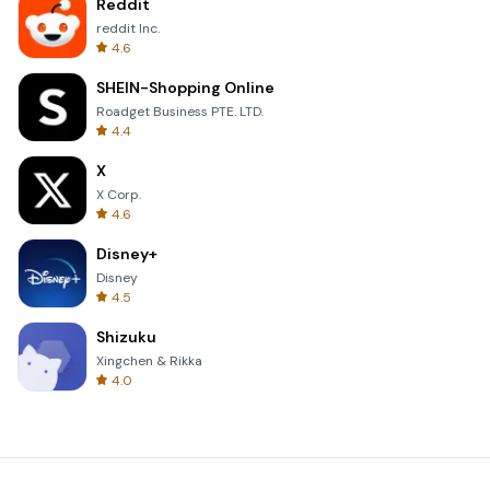
Reddit
reddit Inc.
4.6
SHEIN-Shopping Online
Roadget Business PTE. LTD.
4.4
X
X Corp.
4.6
Disney+
Disney
4.5
Shizuku
Xingchen & Rikka
4.0