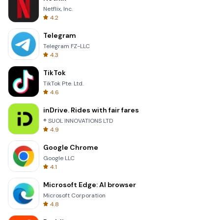
Netflix, Inc.
4.2
Telegram
Telegram FZ-LLC
4.3
TikTok
TikTok Pte. Ltd.
4.6
inDrive. Rides with fair fares
® SUOL INNOVATIONS LTD
4.9
Google Chrome
Google LLC
4.1
Microsoft Edge: AI browser
Microsoft Corporation
4.8