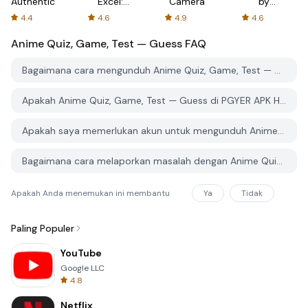
Authenticator
Excel:
Camera
by
Spreadsheets
AFTVnews
4.4
4.6
4.9
4.6
Anime Quiz, Game, Test — Guess
FAQ
Bagaimana cara mengunduh Anime Quiz, Game, Test — Guess dari PGYER APK HUB?
Apakah Anime Quiz, Game, Test — Guess di PGYER APK HUB gratis untuk diunduh?
Apakah saya memerlukan akun untuk mengunduh Anime Quiz, Game, Test — Guess dari PGYER APK HUB?
Bagaimana cara melaporkan masalah dengan Anime Quiz, Game, Test — Guess di PGYER APK HUB?
Apakah Anda menemukan ini membantu
Ya
Tidak
Paling Populer
YouTube
Google LLC
4.8
Netflix