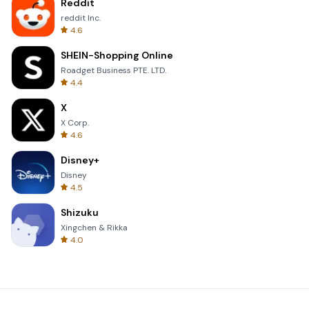
Reddit
reddit Inc.
4.6
SHEIN-Shopping Online
Roadget Business PTE. LTD.
4.4
X
X Corp.
4.6
Disney+
Disney
4.5
Shizuku
Xingchen & Rikka
4.0