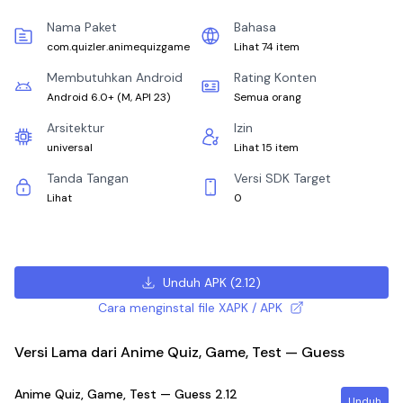
Nama Paket
Bahasa
com.quizler.animequizgame
Lihat 74 item
Membutuhkan Android
Rating Konten
Android 6.0+
(
M, API 23
)
Semua orang
Arsitektur
Izin
universal
Lihat 15 item
Tanda Tangan
Versi SDK Target
Lihat
0
Unduh APK
(
2.12
)
Cara menginstal file XAPK / APK
Versi Lama dari Anime Quiz, Game, Test — Guess
Anime Quiz, Game, Test — Guess
2.12
Unduh