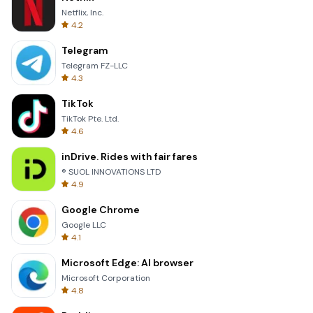
Netflix, Inc.
4.2
Telegram
Telegram FZ-LLC
4.3
TikTok
TikTok Pte. Ltd.
4.6
inDrive. Rides with fair fares
® SUOL INNOVATIONS LTD
4.9
Google Chrome
Google LLC
4.1
Microsoft Edge: AI browser
Microsoft Corporation
4.8