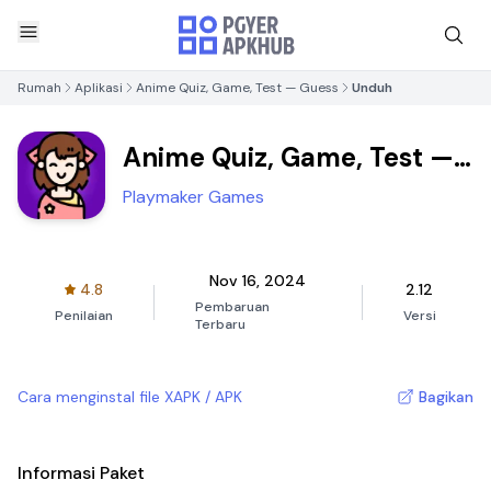
Rumah
Aplikasi
Anime Quiz, Game, Test — Guess
Unduh
Anime Quiz, Game, Test —
Guess
Playmaker Games
Nov 16, 2024
4.8
2.12
Pembaruan
Penilaian
Versi
Terbaru
Cara menginstal file XAPK / APK
Bagikan
Informasi Paket