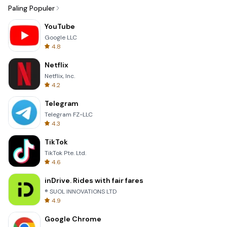
Paling Populer
YouTube
Google LLC
4.8
Netflix
Netflix, Inc.
4.2
Telegram
Telegram FZ-LLC
4.3
TikTok
TikTok Pte. Ltd.
4.6
inDrive. Rides with fair fares
® SUOL INNOVATIONS LTD
4.9
Google Chrome