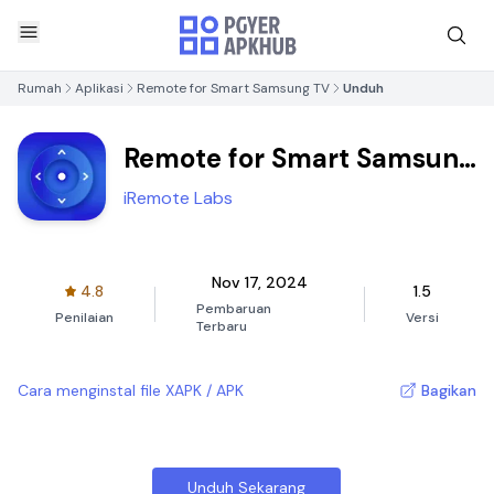
Rumah
Aplikasi
Remote for Smart Samsung TV
Unduh
Remote for Smart Samsung
TV
iRemote Labs
Nov 17, 2024
4.8
1.5
Pembaruan
Penilaian
Versi
Terbaru
Cara menginstal file XAPK / APK
Bagikan
Unduh Sekarang