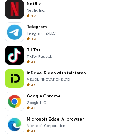
Netflix
Netflix, Inc.
4.2
Telegram
Telegram FZ-LLC
4.3
TikTok
TikTok Pte. Ltd.
4.6
inDrive. Rides with fair fares
® SUOL INNOVATIONS LTD
4.9
Google Chrome
Google LLC
4.1
Microsoft Edge: AI browser
Microsoft Corporation
4.8