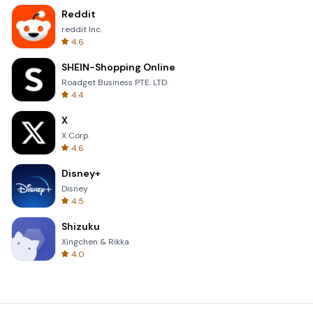
Reddit
reddit Inc.
4.6
SHEIN-Shopping Online
Roadget Business PTE. LTD.
4.4
X
X Corp.
4.6
Disney+
Disney
4.5
Shizuku
Xingchen & Rikka
4.0