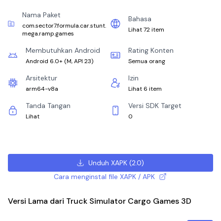
Nama Paket
Bahasa
com.sector7.formula.car.stunt.
Lihat 72 item
mega.ramp.games
Membutuhkan Android
Rating Konten
Android 6.0+
(
M, API 23
)
Semua orang
Arsitektur
Izin
arm64-v8a
Lihat 6 item
Tanda Tangan
Versi SDK Target
Lihat
0
Unduh XAPK
(
2.0
)
Cara menginstal file XAPK / APK
Versi Lama dari Truck Simulator Cargo Games 3D