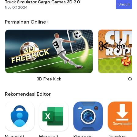
Truck Simulator Cargo Games 3D
2.0
Unduh
Nov 07, 2024
Permainan Online
3D Free Kick
Cut
Rekomendasi Editor
Microsoft
Microsoft
Blackmagic
Downloader