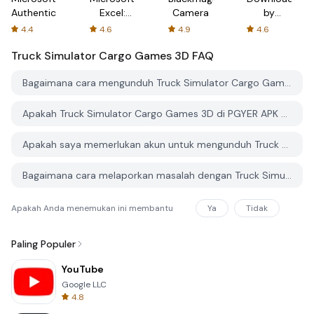
Authenticator
Excel:
Camera
by
Spreadsheets
AFTVnews
4.4
4.6
4.9
4.6
Truck Simulator Cargo Games 3D
FAQ
Bagaimana cara mengunduh Truck Simulator Cargo Games 3D dari PGYER APK HUB?
Apakah Truck Simulator Cargo Games 3D di PGYER APK HUB gratis untuk diunduh?
Apakah saya memerlukan akun untuk mengunduh Truck Simulator Cargo Games 3D dari PGYER APK HUB?
Bagaimana cara melaporkan masalah dengan Truck Simulator Cargo Games 3D di PGYER APK HUB?
Apakah Anda menemukan ini membantu
Ya
Tidak
Paling Populer
YouTube
Google LLC
4.8