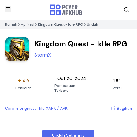
Rumah
Aplikasi
Kingdom Quest - Idle RPG
Unduh
Kingdom Quest - Idle RPG
StormX
Oct 20, 2024
4.9
1.5.1
Pembaruan
Penilaian
Versi
Terbaru
Cara menginstal file XAPK / APK
Bagikan
Unduh Sekarang