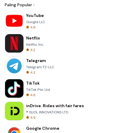
Paling Populer
YouTube
Google LLC
4.8
Netflix
Netflix, Inc.
4.2
Telegram
Telegram FZ-LLC
4.3
TikTok
TikTok Pte. Ltd.
4.6
inDrive. Rides with fair fares
® SUOL INNOVATIONS LTD
4.9
Google Chrome