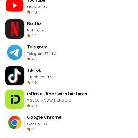
YouTube
Google LLC
4.8
Netflix
Netflix, Inc.
4.2
Telegram
Telegram FZ-LLC
4.3
TikTok
TikTok Pte. Ltd.
4.6
inDrive. Rides with fair fares
® SUOL INNOVATIONS LTD
4.9
Google Chrome
Google LLC
4.1