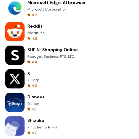
Microsoft Edge: AI browser
Microsoft Corporation
4.8
Reddit
reddit Inc.
4.6
SHEIN-Shopping Online
Roadget Business PTE. LTD.
4.4
X
X Corp.
4.6
Disney+
Disney
4.5
Shizuku
Xingchen & Rikka
4.0