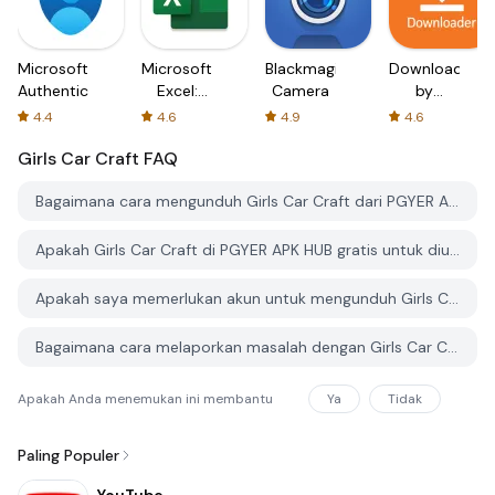
Microsoft
Microsoft
Blackmagic
Downloader
Authenticator
Excel:
Camera
by
Spreadsheets
AFTVnews
4.4
4.6
4.9
4.6
Girls Car Craft
FAQ
Bagaimana cara mengunduh Girls Car Craft dari PGYER APK HUB?
Apakah Girls Car Craft di PGYER APK HUB gratis untuk diunduh?
Apakah saya memerlukan akun untuk mengunduh Girls Car Craft dari PGYER APK HUB?
Bagaimana cara melaporkan masalah dengan Girls Car Craft di PGYER APK HUB?
Apakah Anda menemukan ini membantu
Ya
Tidak
Paling Populer