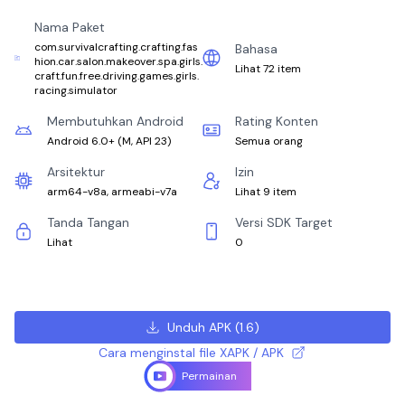
Nama Paket
com.survivalcrafting.crafting.fas
Bahasa
hion.car.salon.makeover.spa.girls.
Lihat 72 item
craft.fun.free.driving.games.girls.
racing.simulator
Membutuhkan Android
Rating Konten
Android 6.0+
(
M, API 23
)
Semua orang
Arsitektur
Izin
arm64-v8a, armeabi-v7a
Lihat 9 item
Tanda Tangan
Versi SDK Target
Lihat
0
Unduh APK
(
1.6
)
Cara menginstal file XAPK / APK
Permainan