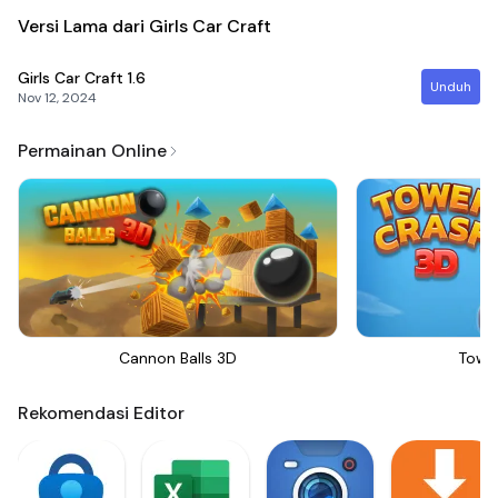
Versi Lama dari Girls Car Craft
Girls Car Craft
1.6
Unduh
Nov 12, 2024
Permainan Online
Cannon Balls 3D
Towe
Rekomendasi Editor