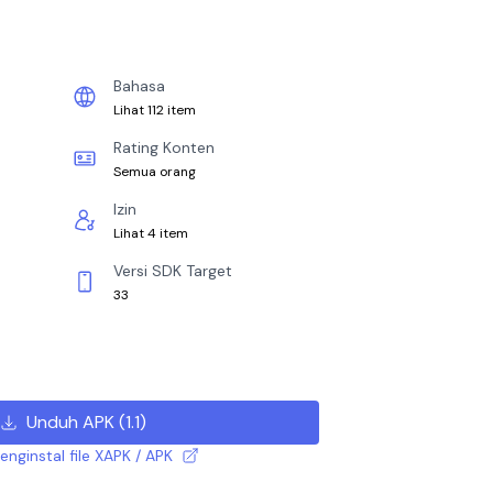
Bahasa
Lihat 112 item
Rating Konten
Semua orang
Izin
Lihat 4 item
Versi SDK Target
33
Unduh APK
(
1.1
)
nginstal file XAPK / APK