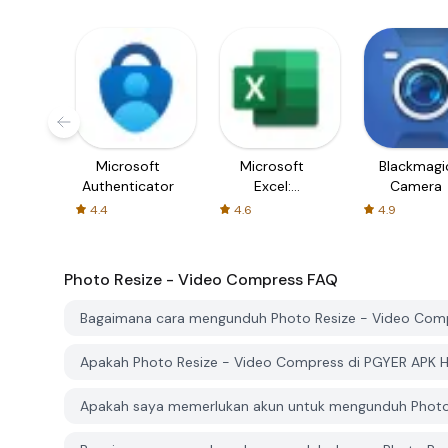
Microsoft
Microsoft
Blackmagi
Authenticator
Excel:
Camera
Spreadsheets
4.4
4.6
4.9
Photo Resize - Video Compress
FAQ
Bagaimana cara mengunduh Photo Resize - Video Com
Apakah Photo Resize - Video Compress di PGYER APK H
Apakah saya memerlukan akun untuk mengunduh Photo