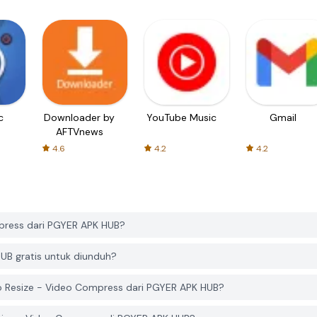
c
Downloader by
YouTube Music
Gmail
AFTVnews
4.6
4.2
4.2
press dari PGYER APK HUB?
UB gratis untuk diunduh?
 Resize - Video Compress dari PGYER APK HUB?