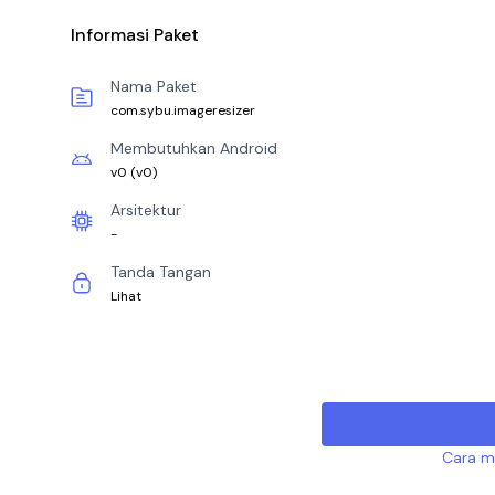
Informasi Paket
Nama Paket
com.sybu.imageresizer
Membutuhkan Android
v0
(
v0
)
Arsitektur
-
Tanda Tangan
Lihat
Cara me