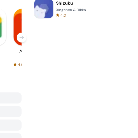
Shizuku
Xingchen & Rikka
4.0
AliExpress
Signal Private
Spotify - Music
Messenger
and Podcasts
4.5
4.3
4.6