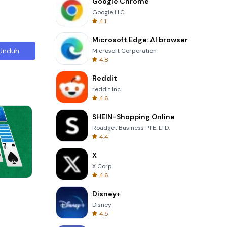
Google Chrome
Google LLC
4.1
Microsoft Edge: AI browser
Unduh
Microsoft Corporation
4.8
Reddit
reddit Inc.
4.6
SHEIN-Shopping Online
Roadget Business PTE. LTD.
4.4
X
X Corp.
4.6
Garden Bloom
Disney+
Disney
4.5