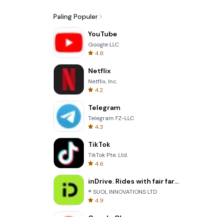
Paling Populer
YouTube
Google LLC
4.8
Netflix
Netflix, Inc.
4.2
Telegram
Telegram FZ-LLC
4.3
TikTok
TikTok Pte. Ltd.
4.6
inDrive. Rides with fair fares
® SUOL INNOVATIONS LTD
4.9