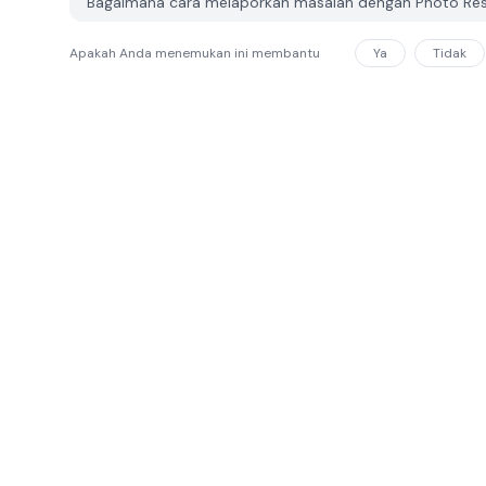
Bagaimana cara melaporkan masalah dengan Photo Res
Apakah Anda menemukan ini membantu
Ya
Tidak