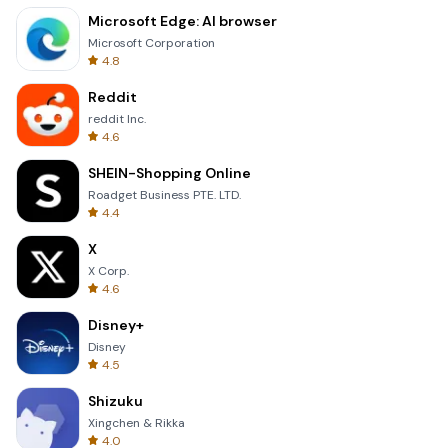
Microsoft Edge: AI browser
Microsoft Corporation
4.8
Reddit
reddit Inc.
4.6
SHEIN-Shopping Online
Roadget Business PTE. LTD.
4.4
X
X Corp.
4.6
Disney+
Disney
4.5
Shizuku
Xingchen & Rikka
4.0