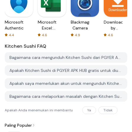
Microsoft
Microsoft
Blackmagic
Downloader
Authenticator
Excel:
Camera
by
Spreadsheets
AFTVnews
4.4
4.6
4.9
4.6
Kitchen Sushi
FAQ
Bagaimana cara mengunduh Kitchen Sushi dari PGYER APK HUB?
Apakah Kitchen Sushi di PGYER APK HUB gratis untuk diunduh?
Apakah saya memerlukan akun untuk mengunduh Kitchen Sushi dari PGYER APK HUB?
Bagaimana cara melaporkan masalah dengan Kitchen Sushi di PGYER APK HUB?
Apakah Anda menemukan ini membantu
Ya
Tidak
Paling Populer