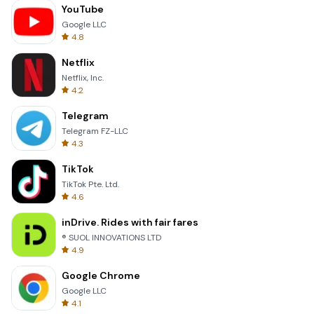
YouTube
Google LLC
4.8
Netflix
Netflix, Inc.
4.2
Telegram
Telegram FZ-LLC
4.3
TikTok
TikTok Pte. Ltd.
4.6
inDrive. Rides with fair fares
® SUOL INNOVATIONS LTD
4.9
Google Chrome
Google LLC
4.1