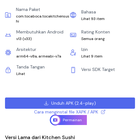
Nama Paket
Bahasa
com.tocaboca.tocakitchensus
Lihat 93 item
hi
Membutuhkan Android
Rating Konten
v13
(
v33
)
Semua orang
Arsitektur
Izin
arm64-v8a, armeabi-v7a
Lihat 9 item
Tanda Tangan
Versi SDK Target
Lihat
Unduh APK
(
2.4-play
)
Cara menginstal file XAPK / APK
Permainan
Versi Lama dari Kitchen Sushi