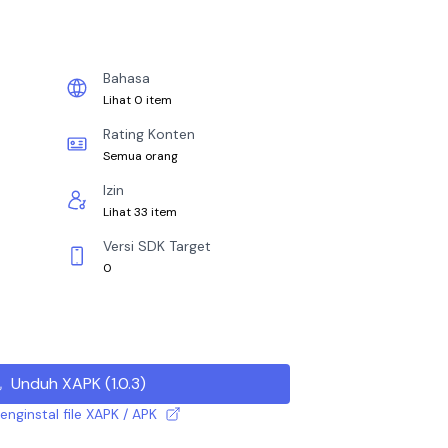
Bahasa
Lihat 0 item
Rating Konten
Semua orang
Izin
Lihat 33 item
Versi SDK Target
0
Unduh XAPK
(
1.0.3
)
nginstal file XAPK / APK