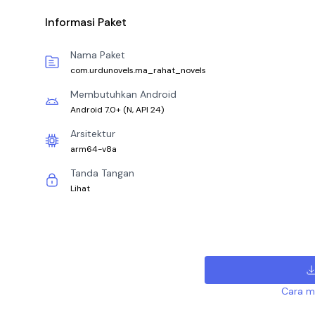
Informasi Paket
Nama Paket
com.urdunovels.ma_rahat_novels
Membutuhkan Android
Android 7.0+
(
N, API 24
)
Arsitektur
arm64-v8a
Tanda Tangan
Lihat
Cara me