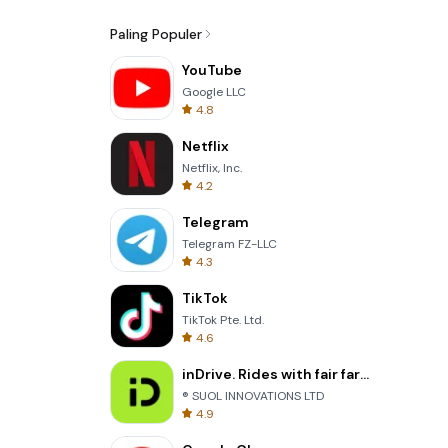
Paling Populer
YouTube
Google LLC
4.8
Netflix
Netflix, Inc.
4.2
Telegram
Telegram FZ-LLC
4.3
TikTok
TikTok Pte. Ltd.
4.6
inDrive. Rides with fair fares
® SUOL INNOVATIONS LTD
4.9