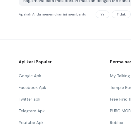
Bagaimana cara melaporkan masalah dengan MA Rahat A
Apakah Anda menemukan ini membantu
Ya
Tidak
Aplikasi Populer
Permainan
Google Apk
My Talkin
Facebook Apk
Temple Ru
Twitter apk
Free Fire:
Telegram Apk
PUBG MOB
Youtube Apk
Roblox