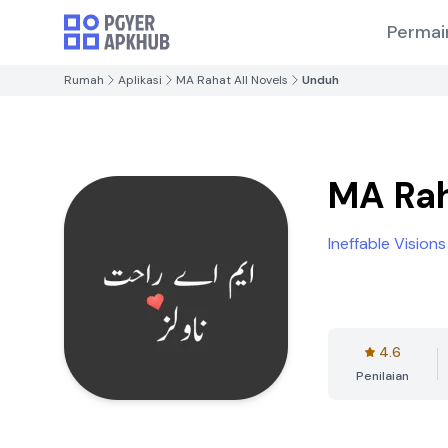
Permai
Rumah
Aplikasi
MA Rahat All Novels
Unduh
MA Rah
Ineffable Visions
4.6
Penilaian