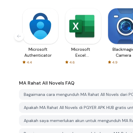
Microsoft
Microsoft
Blackmagi
Authenticator
Excel:
Camera
Spreadsheets
4.4
4.6
4.9
MA Rahat All Novels
FAQ
Bagaimana cara mengunduh MA Rahat All Novels dari 
Apakah MA Rahat All Novels di PGYER APK HUB gratis un
Apakah saya memerlukan akun untuk mengunduh MA Rah