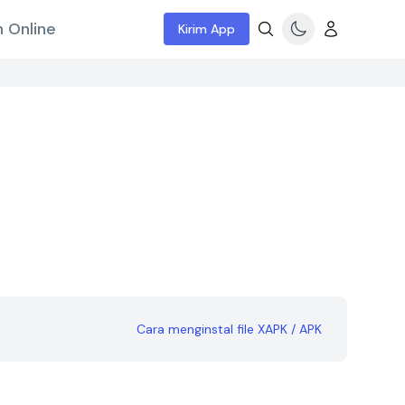
 Online
Kirim App
Cara menginstal file XAPK / APK