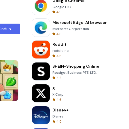
Google Chrome
Google LLC
4.1
Microsoft Edge: AI browser
Unduh
Microsoft Corporation
4.8
Reddit
reddit Inc.
4.6
SHEIN-Shopping Online
Roadget Business PTE. LTD.
4.4
X
X Corp.
4.6
Cannon Balls 3D
Disney+
Disney
4.5