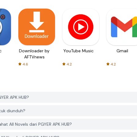
c
Downloader by
YouTube Music
Gmail
AFTVnews
4.6
4.2
4.2
PGYER APK HUB?
tuk diunduh?
at All Novels dari PGYER APK HUB?