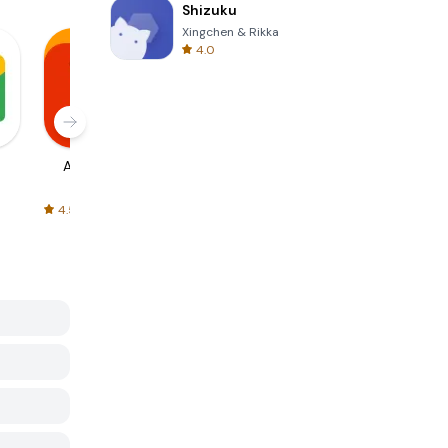
Shizuku
Xingchen & Rikka
4.0
AliExpress
Signal Private
Spotify - Music
Messenger
and Podcasts
4.5
4.3
4.6