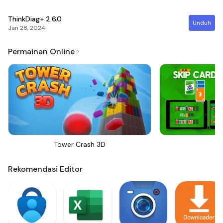
ThinkDiag+
2.6.0
Unduh
Jan 28, 2024
Permainan Online
Tower Crash 3D
Sk
Rekomendasi Editor