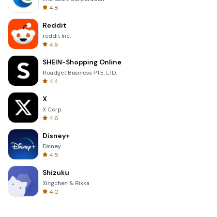
4.8
Reddit
reddit Inc.
4.6
SHEIN-Shopping Online
Roadget Business PTE. LTD.
4.4
X
X Corp.
4.6
Disney+
Disney
4.5
Shizuku
Xingchen & Rikka
4.0