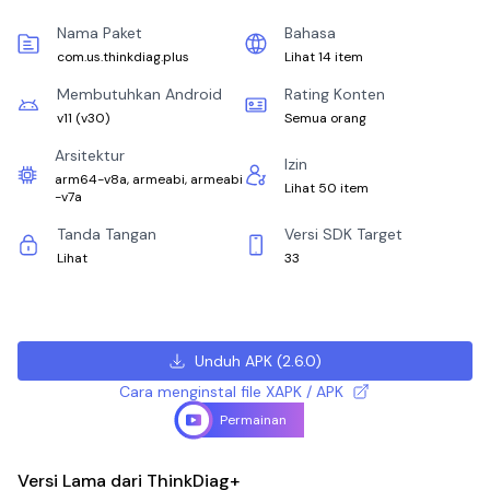
Nama Paket
Bahasa
com.us.thinkdiag.plus
Lihat 14 item
Membutuhkan Android
Rating Konten
v11
(
v30
)
Semua orang
Arsitektur
Izin
arm64-v8a, armeabi, armeabi
Lihat 50 item
-v7a
Tanda Tangan
Versi SDK Target
Lihat
33
Unduh APK
(
2.6.0
)
Cara menginstal file XAPK / APK
Permainan
Versi Lama dari ThinkDiag+