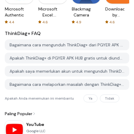
Microsoft
Microsoft
Blackmagic
Downloader
Authenticator
Excel:
Camera
by
Spreadsheets
AFTVnews
4.4
4.6
4.9
4.6
ThinkDiag+
FAQ
Bagaimana cara mengunduh ThinkDiag+ dari PGYER APK HUB?
Apakah ThinkDiag+ di PGYER APK HUB gratis untuk diunduh?
Apakah saya memerlukan akun untuk mengunduh ThinkDiag+ dari PGYER APK HUB?
Bagaimana cara melaporkan masalah dengan ThinkDiag+ di PGYER APK HUB?
Apakah Anda menemukan ini membantu
Ya
Tidak
Paling Populer
YouTube
Google LLC