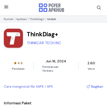
Rumah
Aplikasi
ThinkDiag+
Unduh
ThinkDiag+
THINKCAR TECH INC
Jun 16, 2024
4.6
2.6.0
Pembaruan
Penilaian
Versi
Terbaru
Cara menginstal file XAPK / APK
Bagikan
Informasi Paket