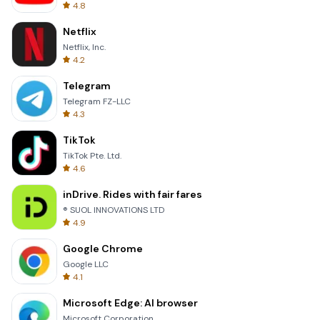
4.8
Netflix
Netflix, Inc.
4.2
Telegram
Telegram FZ-LLC
4.3
TikTok
TikTok Pte. Ltd.
4.6
inDrive. Rides with fair fares
® SUOL INNOVATIONS LTD
4.9
Google Chrome
Google LLC
4.1
Microsoft Edge: AI browser
Microsoft Corporation