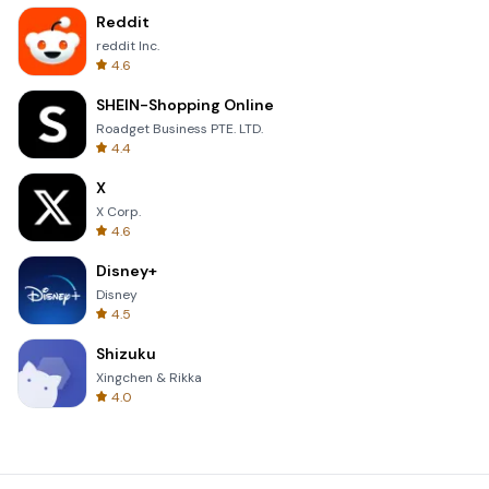
Reddit
reddit Inc.
4.6
SHEIN-Shopping Online
Roadget Business PTE. LTD.
4.4
X
X Corp.
4.6
Disney+
Disney
4.5
Shizuku
Xingchen & Rikka
4.0