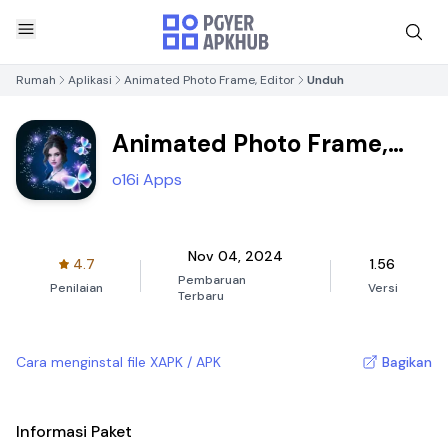
Rumah
Aplikasi
Animated Photo Frame, Editor
Unduh
Animated Photo Frame,
Editor
o16i Apps
Nov 04, 2024
4.7
1.56
Pembaruan
Penilaian
Versi
Terbaru
Cara menginstal file XAPK / APK
Bagikan
Informasi Paket