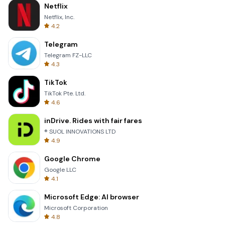
Netflix
Netflix, Inc.
4.2
Telegram
Telegram FZ-LLC
4.3
TikTok
TikTok Pte. Ltd.
4.6
inDrive. Rides with fair fares
® SUOL INNOVATIONS LTD
4.9
Google Chrome
Google LLC
4.1
Microsoft Edge: AI browser
Microsoft Corporation
4.8