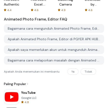
Authenticator
Excel:
Camera
by
Spreadsheets
AFTVnews
4.4
4.6
4.9
4.6
Animated Photo Frame, Editor
FAQ
Bagaimana cara mengunduh Animated Photo Frame, Editor dari PGYER APK HUB?
Apakah Animated Photo Frame, Editor di PGYER APK HUB gratis untuk diunduh?
Apakah saya memerlukan akun untuk mengunduh Animated Photo Frame, Editor dari PGYER APK HUB?
Bagaimana cara melaporkan masalah dengan Animated Photo Frame, Editor di PGYER APK HUB?
Apakah Anda menemukan ini membantu
Ya
Tidak
Paling Populer
YouTube
Google LLC
4.8