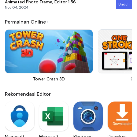
Animated Photo Frame, Editor
1.56
Unduh
Nov 04, 2024
Permainan Online
Tower Crash 3D
On
Rekomendasi Editor
Microsoft
Microsoft
Blackmagic
Downloader