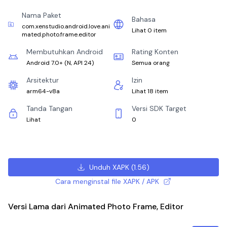
Nama Paket
Bahasa
com.xenstudio.android.love.ani
Lihat 0 item
mated.photo.frame.editor
Membutuhkan Android
Rating Konten
Android 7.0+
(
N, API 24
)
Semua orang
Arsitektur
Izin
arm64-v8a
Lihat 18 item
Tanda Tangan
Versi SDK Target
Lihat
0
Unduh XAPK
(
1.56
)
Cara menginstal file XAPK / APK
Versi Lama dari Animated Photo Frame, Editor