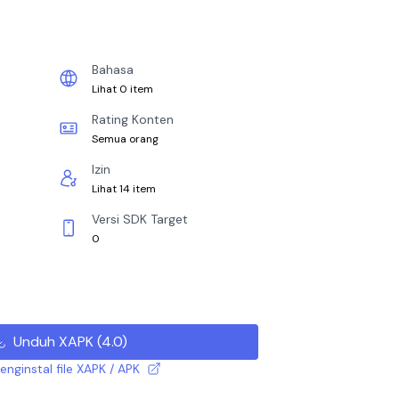
Bahasa
Lihat 0 item
Rating Konten
Semua orang
Izin
Lihat 14 item
Versi SDK Target
0
Unduh XAPK
(
4.0
)
nginstal file XAPK / APK