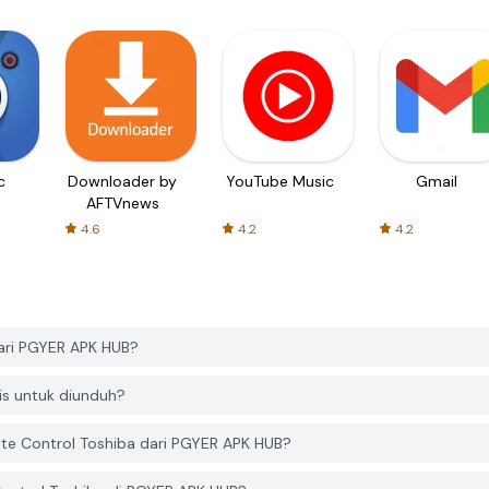
c
Downloader by
YouTube Music
Gmail
AFTVnews
4.6
4.2
4.2
ari PGYER APK HUB?
is untuk diunduh?
e Control Toshiba dari PGYER APK HUB?