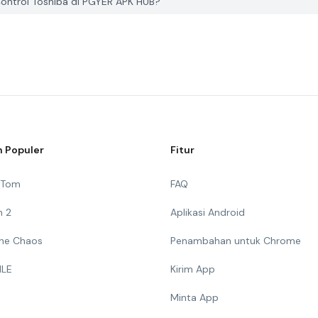
ntrol Toshiba di PGYER APK HUB?
 Populer
Fitur
g Tom
FAQ
n 2
Aplikasi Android
 The Chaos
Penambahan untuk Chrome
ILE
Kirim App
Minta App