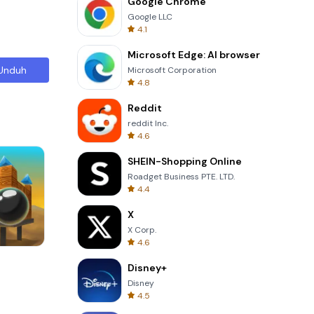
Google Chrome
Google LLC
4.1
Microsoft Edge: AI browser
Unduh
Microsoft Corporation
4.8
Reddit
reddit Inc.
4.6
SHEIN-Shopping Online
Roadget Business PTE. LTD.
4.4
X
X Corp.
4.6
Words of Wonders
Disney+
Disney
4.5