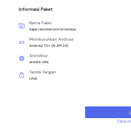
Informasi Paket
Nama Paket
hajar.remotecontrol.toshiba
Membutuhkan Android
Android 7.0+
(
N, API 24
)
Arsitektur
arm64-v8a
Tanda Tangan
Lihat
Cara me