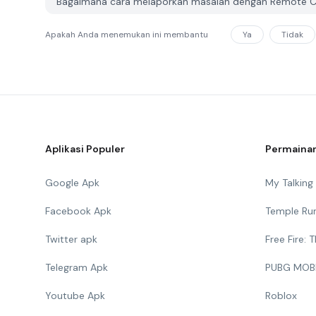
Bagaimana cara melaporkan masalah dengan Remote Co
Apakah Anda menemukan ini membantu
Ya
Tidak
Aplikasi Populer
Permainan
Google Apk
My Talkin
Facebook Apk
Temple Ru
Twitter apk
Free Fire:
Telegram Apk
PUBG MOB
Youtube Apk
Roblox