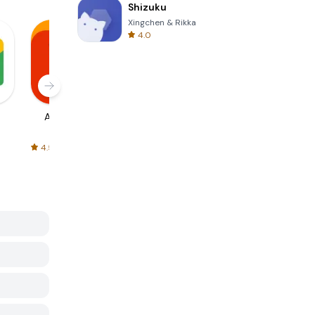
Shizuku
Xingchen & Rikka
4.0
AliExpress
Signal Private
Spotify - Music
Messenger
and Podcasts
4.5
4.3
4.6