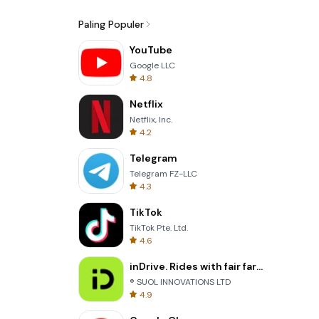
Paling Populer
YouTube
Google LLC
4.8
Netflix
Netflix, Inc.
4.2
Telegram
Telegram FZ-LLC
4.3
TikTok
TikTok Pte. Ltd.
4.6
inDrive. Rides with fair fares
® SUOL INNOVATIONS LTD
4.9