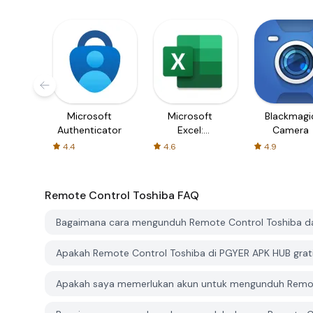
Microsoft
Microsoft
Blackmagi
Authenticator
Excel:
Camera
Spreadsheets
4.4
4.6
4.9
Remote Control Toshiba
FAQ
Bagaimana cara mengunduh Remote Control Toshiba d
Apakah Remote Control Toshiba di PGYER APK HUB grat
Apakah saya memerlukan akun untuk mengunduh Remot