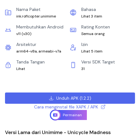
Nama Paket
Bahasa
ink.roflcopter.unimime
Lihat 3 item
Membutuhkan Android
Rating Konten
v11
(
v30
)
Semua orang
Arsitektur
Izin
arm64-v8a, armeabi-v7a
Lihat 5 item
Tanda Tangan
Versi SDK Target
Lihat
31
Unduh APK
(
1.2.2
)
Cara menginstal file XAPK / APK
Permainan
Versi Lama dari Unimime - Unicycle Madness