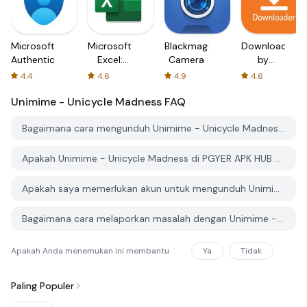
Microsoft
Microsoft
Blackmagic
Downloader
Authenticator
Excel:
Camera
by
Spreadsheets
AFTVnews
4.4
4.6
4.9
4.6
Unimime - Unicycle Madness
FAQ
Bagaimana cara mengunduh Unimime - Unicycle Madness dari PGYER APK HUB?
Apakah Unimime - Unicycle Madness di PGYER APK HUB gratis untuk diunduh?
Apakah saya memerlukan akun untuk mengunduh Unimime - Unicycle Madness dari PGYER APK HUB?
Bagaimana cara melaporkan masalah dengan Unimime - Unicycle Madness di PGYER APK HUB?
Apakah Anda menemukan ini membantu
Ya
Tidak
Paling Populer