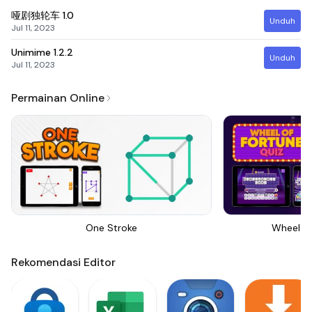
哑剧独轮车
1.0
Unduh
Jul 11, 2023
Unimime
1.2.2
Unduh
Jul 11, 2023
Permainan Online
One Stroke
Wheel Of
Rekomendasi Editor