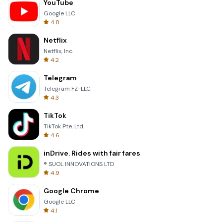
YouTube
Google LLC
4.8
Netflix
Netflix, Inc.
4.2
Telegram
Telegram FZ-LLC
4.3
TikTok
TikTok Pte. Ltd.
4.6
inDrive. Rides with fair fares
® SUOL INNOVATIONS LTD
4.9
Google Chrome
Google LLC
4.1