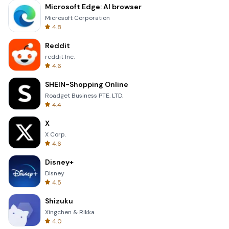
Microsoft Edge: AI browser
Microsoft Corporation
4.8
Reddit
reddit Inc.
4.6
SHEIN-Shopping Online
Roadget Business PTE. LTD.
4.4
X
X Corp.
4.6
Disney+
Disney
4.5
Shizuku
Xingchen & Rikka
4.0