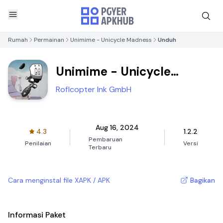
Rumah
Permainan
Unimime - Unicycle Madness
Unduh
Unimime - Unicycle
Madness
Roflcopter Ink GmbH
Aug 16, 2024
4.3
1.2.2
Pembaruan
Penilaian
Versi
Terbaru
Cara menginstal file XAPK / APK
Bagikan
Informasi Paket