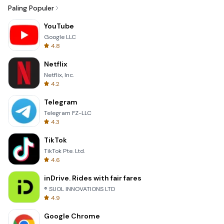
Paling Populer
YouTube
Google LLC
4.8
Netflix
Netflix, Inc.
4.2
Telegram
Telegram FZ-LLC
4.3
TikTok
TikTok Pte. Ltd.
4.6
inDrive. Rides with fair fares
® SUOL INNOVATIONS LTD
4.9
Google Chrome