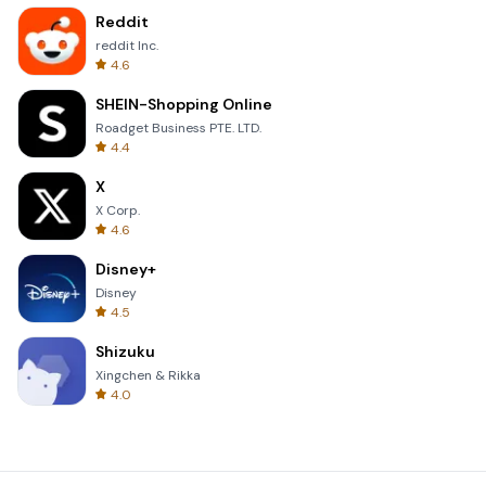
Reddit
reddit Inc.
4.6
SHEIN-Shopping Online
Roadget Business PTE. LTD.
4.4
X
X Corp.
4.6
Disney+
Disney
4.5
Shizuku
Xingchen & Rikka
4.0