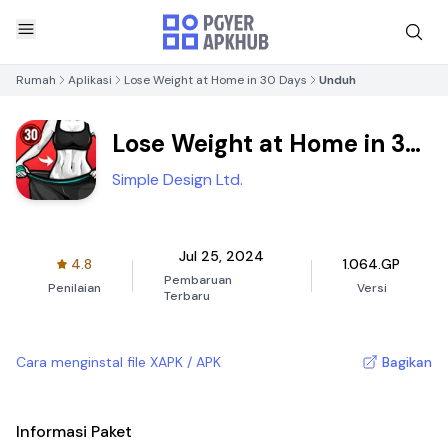
Rumah
Aplikasi
Lose Weight at Home in 30 Days
Unduh
Lose Weight at Home in 30
Days
Simple Design Ltd.
Jul 25, 2024
4.8
1.064.GP
Pembaruan
Penilaian
Versi
Terbaru
Cara menginstal file XAPK / APK
Bagikan
Informasi Paket