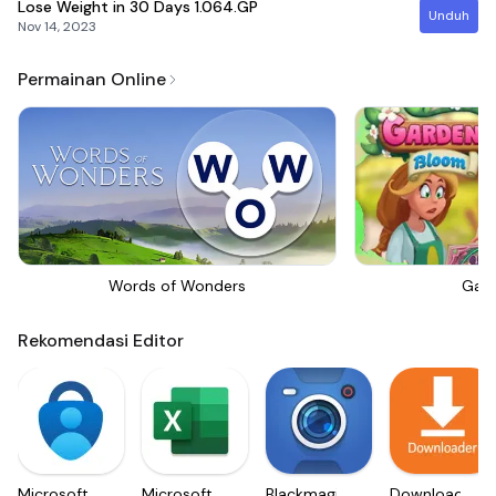
Lose Weight in 30 Days
1.064.GP
Unduh
Nov 14, 2023
Permainan Online
Words of Wonders
Gar
Rekomendasi Editor
Microsoft
Microsoft
Blackmagic
Downloader