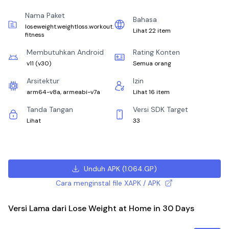
Nama Paket
Bahasa
loseweight.weightloss.workout.
Lihat 22 item
fitness
Membutuhkan Android
Rating Konten
v11
(
v30
)
Semua orang
Arsitektur
Izin
arm64-v8a, armeabi-v7a
Lihat 16 item
Tanda Tangan
Versi SDK Target
Lihat
33
Unduh APK
(
1.064.GP
)
Cara menginstal file XAPK / APK
Versi Lama dari Lose Weight at Home in 30 Days