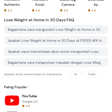
Authenticator
Excel:
Camera
by
Spreadsheets
AFTVnews
4.4
4.6
4.9
4.6
Lose Weight at Home in 30 Days
FAQ
Bagaimana cara mengunduh Lose Weight at Home in 30 Days dari PGYER APK HUB?
Apakah Lose Weight at Home in 30 Days di PGYER APK HUB gratis untuk diunduh?
Apakah saya memerlukan akun untuk mengunduh Lose Weight at Home in 30 Days dari PGYER APK HUB?
Bagaimana cara melaporkan masalah dengan Lose Weight at Home in 30 Days di PGYER APK HUB?
Apakah Anda menemukan ini membantu
Ya
Tidak
Paling Populer
YouTube
Google LLC
4.8