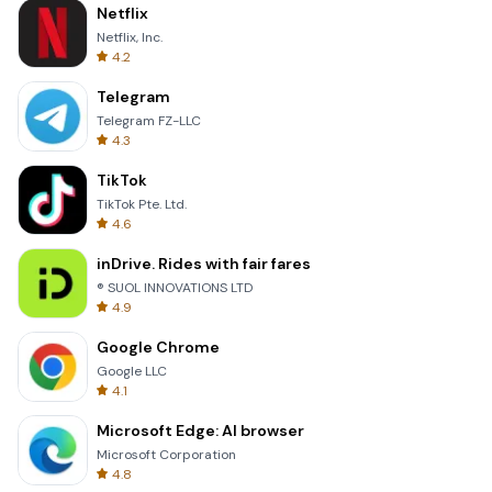
Netflix
Netflix, Inc.
4.2
Telegram
Telegram FZ-LLC
4.3
TikTok
TikTok Pte. Ltd.
4.6
inDrive. Rides with fair fares
® SUOL INNOVATIONS LTD
4.9
Google Chrome
Google LLC
4.1
Microsoft Edge: AI browser
Microsoft Corporation
4.8