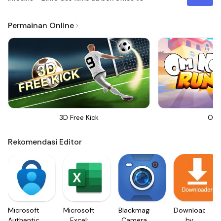
Permainan Online
3D Free Kick
Om 
Rekomendasi Editor
Microsoft
Microsoft
Blackmagic
Downloader
Authenticator
Excel:
Camera
by