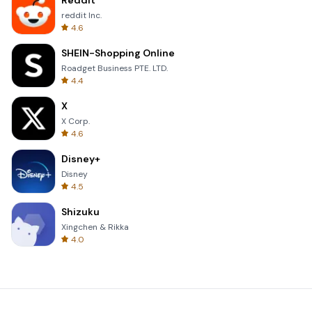
Reddit
reddit Inc.
4.6
SHEIN-Shopping Online
Roadget Business PTE. LTD.
4.4
X
X Corp.
4.6
Disney+
Disney
4.5
Shizuku
Xingchen & Rikka
4.0