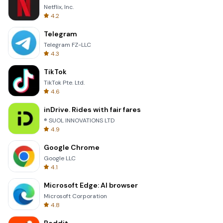
Netflix, Inc.
4.2
Telegram
Telegram FZ-LLC
4.3
TikTok
TikTok Pte. Ltd.
4.6
inDrive. Rides with fair fares
® SUOL INNOVATIONS LTD
4.9
Google Chrome
Google LLC
4.1
Microsoft Edge: AI browser
Microsoft Corporation
4.8