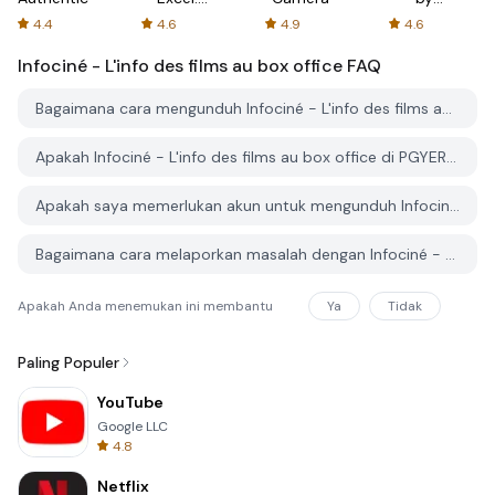
Spreadsheets
AFTVnews
4.4
4.6
4.9
4.6
Infociné - L'info des films au box office
FAQ
Bagaimana cara mengunduh Infociné - L'info des films au box office dari PGYER APK HUB?
Apakah Infociné - L'info des films au box office di PGYER APK HUB gratis untuk diunduh?
Apakah saya memerlukan akun untuk mengunduh Infociné - L'info des films au box office dari PGYER APK HUB?
Bagaimana cara melaporkan masalah dengan Infociné - L'info des films au box office di PGYER APK HUB?
Apakah Anda menemukan ini membantu
Ya
Tidak
Paling Populer
YouTube
Google LLC
4.8
Netflix