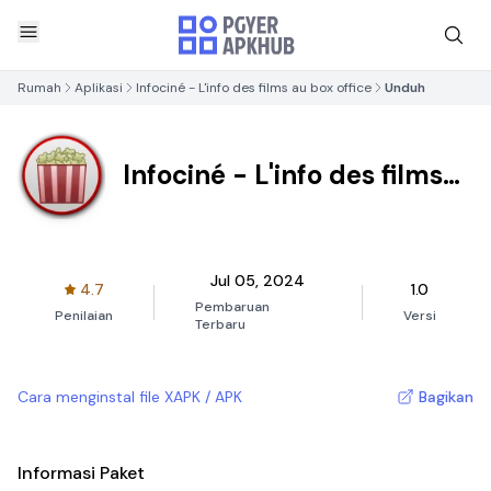
Rumah
Aplikasi
Infociné - L'info des films au box office
Unduh
Infociné - L'info des films
au box office
Jul 05, 2024
4.7
1.0
Pembaruan
Penilaian
Versi
Terbaru
Cara menginstal file XAPK / APK
Bagikan
Informasi Paket