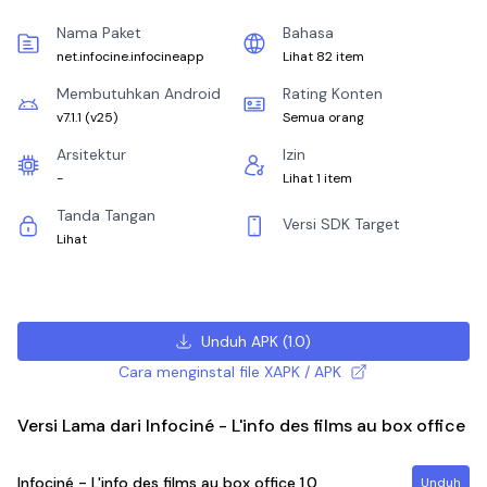
Nama Paket
Bahasa
net.infocine.infocineapp
Lihat 82 item
Membutuhkan Android
Rating Konten
v7.1.1
(
v25
)
Semua orang
Arsitektur
Izin
-
Lihat 1 item
Tanda Tangan
Versi SDK Target
Lihat
Unduh APK
(
1.0
)
Cara menginstal file XAPK / APK
Versi Lama dari Infociné - L'info des films au box office
Infociné - L'info des films au box office
1.0
Unduh