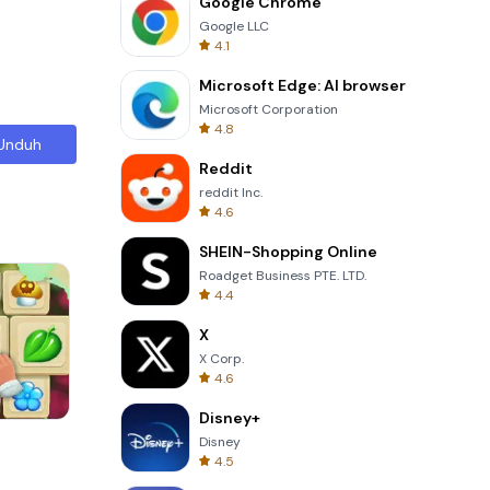
Google Chrome
Google LLC
4.1
Microsoft Edge: AI browser
Microsoft Corporation
4.8
Unduh
Reddit
reddit Inc.
4.6
SHEIN-Shopping Online
Roadget Business PTE. LTD.
4.4
X
X Corp.
4.6
Disney+
Skip Card
Disney
4.5