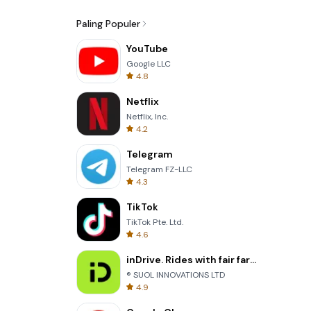
Paling Populer
YouTube
Google LLC
4.8
Netflix
Netflix, Inc.
4.2
Telegram
Telegram FZ-LLC
4.3
TikTok
TikTok Pte. Ltd.
4.6
inDrive. Rides with fair fares
® SUOL INNOVATIONS LTD
4.9