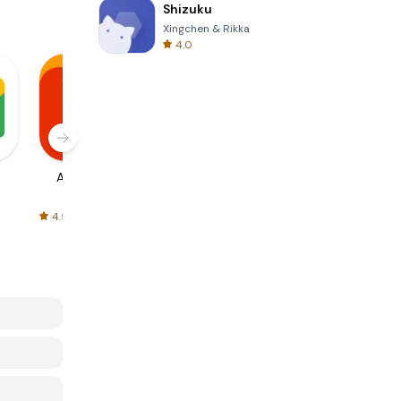
Shizuku
Xingchen & Rikka
4.0
AliExpress
Signal Private
Spotify - Music
Messenger
and Podcasts
4.5
4.3
4.6