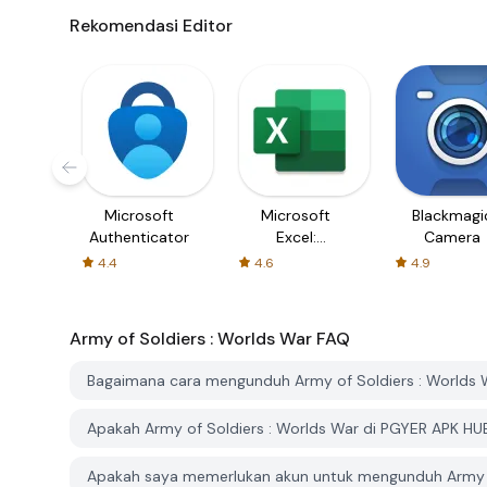
Rekomendasi Editor
Microsoft
Microsoft
Blackmagi
Authenticator
Excel:
Camera
Spreadsheets
4.4
4.6
4.9
Army of Soldiers : Worlds War
FAQ
Bagaimana cara mengunduh Army of Soldiers : Worlds 
Apakah Army of Soldiers : Worlds War di PGYER APK HUB
Apakah saya memerlukan akun untuk mengunduh Army of