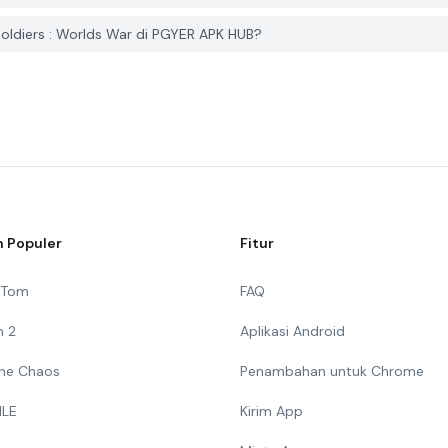
ldiers : Worlds War di PGYER APK HUB?
 Populer
Fitur
g Tom
FAQ
n 2
Aplikasi Android
 The Chaos
Penambahan untuk Chrome
ILE
Kirim App