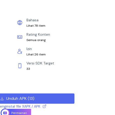
Bahasa
Lihat 78 item
Rating Konten
Semua orang
Izin
Lihat 26 item
Versi SDK Target
33
Unduh APK
(
13
)
nginstal file XAPK / APK
Permainan