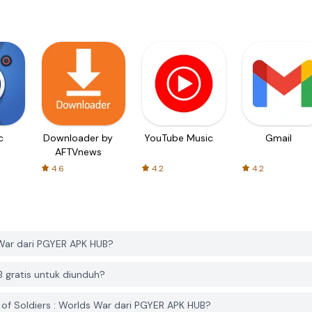
c
Downloader by
YouTube Music
Gmail
AFTVnews
4.6
4.2
4.2
War dari PGYER APK HUB?
 gratis untuk diunduh?
 Soldiers : Worlds War dari PGYER APK HUB?