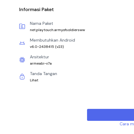
Informasi Paket
Nama Paket
net.playtouch.armyofsoldiersww
Membutuhkan Android
v6.0-2438415
(
v23
)
Arsitektur
armeabi-v7a
Tanda Tangan
Lihat
Cara me