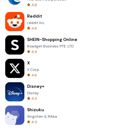
4.8
Reddit
reddit Inc.
4.6
SHEIN-Shopping Online
Roadget Business PTE. LTD.
4.4
X
X Corp.
4.6
Disney+
Disney
4.5
Shizuku
Xingchen & Rikka
4.0