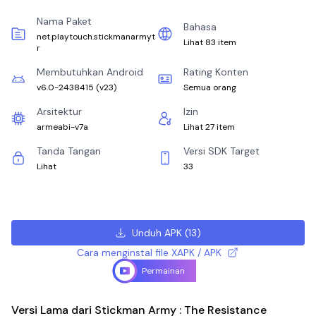
Nama Paket
Bahasa
net.playtouch.stickmanarmyt
Lihat 83 item
r
Membutuhkan Android
Rating Konten
v6.0-2438415
(
v23
)
Semua orang
Arsitektur
Izin
armeabi-v7a
Lihat 27 item
Tanda Tangan
Versi SDK Target
Lihat
33
Unduh APK
(
13
)
Cara menginstal file XAPK / APK
Permainan
Versi Lama dari Stickman Army : The Resistance