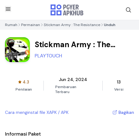
Rumah
Permainan
Stickman Army : The Resistance
Unduh
Stickman Army : The
Resistance
PLAYTOUCH
Jun 24, 2024
4.3
13
Pembaruan
Penilaian
Versi
Terbaru
Cara menginstal file XAPK / APK
Bagikan
Informasi Paket