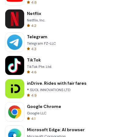
4.8
Netflix
Netflix, Inc.
4.2
Telegram
Telegram FZ-LLC
4.3
TikTok
TikTok Pte. Ltd.
4.6
inDrive. Rides with fair fares
® SUOL INNOVATIONS LTD
4.9
Google Chrome
Google LLC
4.1
Microsoft Edge: AI browser
Microsoft Corporation