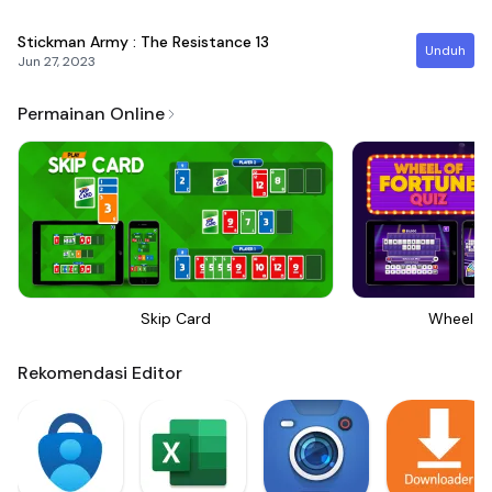
Stickman Army : The Resistance
13
Unduh
Jun 27, 2023
Permainan Online
Skip Card
Wheel Of
Rekomendasi Editor