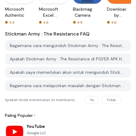
Microsoft
Microsoft
Blackmagic
Downloader
Authenticator
Excel:
Camera
by
Spreadsheets
AFTVnews
4.4
4.6
4.9
4.6
Stickman Army : The Resistance
FAQ
Bagaimana cara mengunduh Stickman Army : The Resistance dari PGYER APK HUB?
Apakah Stickman Army : The Resistance di PGYER APK HUB gratis untuk diunduh?
Apakah saya memerlukan akun untuk mengunduh Stickman Army : The Resistance dari PGYER APK HUB?
Bagaimana cara melaporkan masalah dengan Stickman Army : The Resistance di PGYER APK HUB?
Apakah Anda menemukan ini membantu
Ya
Tidak
Paling Populer
YouTube
Google LLC