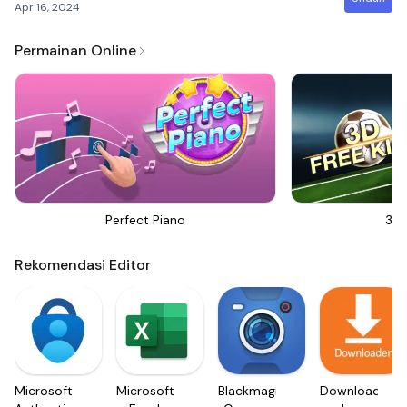
Apr 16, 2024
Permainan Online
Perfect Piano
3D 
Rekomendasi Editor
Microsoft
Microsoft
Blackmagic
Downloader