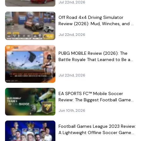
Jul 22nd, 2026
Off Road 4x4 Driving Simulator
Review (2026): Mud, Winches, and a
Surprisingly Serious Garage
Jul 22nd, 2026
PUBG MOBILE Review (2026): The
Battle Royale That Learned to Be a
Theme Park
Jul 22nd, 2026
EA SPORTS FC™ Mobile Soccer
Review: The Biggest Football Game
on Android Still Knows How to Fill a
Jun 10th, 2026
Stadium
Football Games League 2023 Review:
A Lightweight Offline Soccer Game
for Quick Android Matches