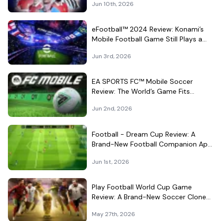
Jun 10th, 2026
eFootball™ 2024 Review: Konami’s
Mobile Football Game Still Plays a
Different Kind of Match
Jun 3rd, 2026
EA SPORTS FC™ Mobile Soccer
Review: The World’s Game Fits
Surprisingly Well in Your Pocket
Jun 2nd, 2026
Football - Dream Cup Review: A
Brand-New Football Companion App
That Can't Decide What It Is
Jun 1st, 2026
Play Football World Cup Game
Review: A Brand-New Soccer Clone
in a Very Crowded Field
May 27th, 2026