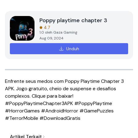
Poppy playtime chapter 3
4.7
1.0
oleh
Gaza Gaming
Aug 09, 2024
Unduh
Enfrente seus medos com Poppy Playtime Chapter 3
APK. Jogo gratuito, cheio de suspense e desafios
complexos. Clique para baixar!
#PoppyPlaytimeChapter3APK #PoppyPlaytime
#HorrorGames #AndroidHorror #GamePuzzles
#TerrorMobile #DownloadGratis
Artikel Terkait