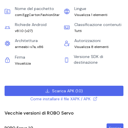
Nome del pacchetto
Lingue
com.EggCarton.FashionStar
Visualizza 1 elementi
Richiede Android
Classificazione contenuti
v8.1.0
(
v27
)
Tutti
Architettura
Autorizzazioni
armeabi-v7a, x86
Visualizza 8 elementi
Versione SDK di
Firma
destinazione
Visualizza
Scarica APK
(
1.0
)
Come installare il file XAPK / APK
Vecchie versioni di ROBO Servo