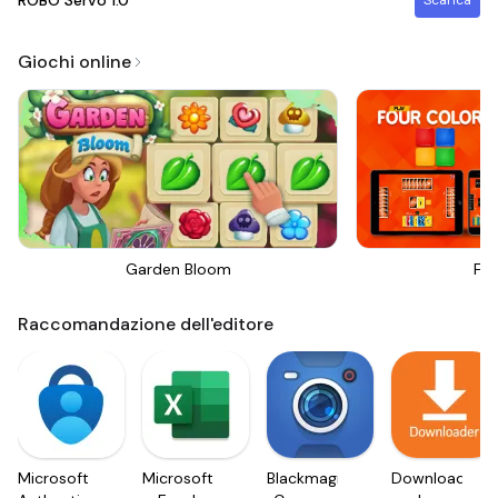
ROBO Servo
1.0
Scarica
Giochi online
Garden Bloom
Fou
Raccomandazione dell'editore
Microsoft
Microsoft
Blackmagic
Downloader