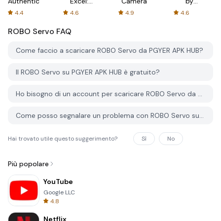
Authenticator
Excel:
Camera
by
Spreadsheets
AFTVnews
4.4
4.6
4.9
4.6
ROBO Servo
FAQ
Come faccio a scaricare ROBO Servo da PGYER APK HUB?
Il ROBO Servo su PGYER APK HUB è gratuito?
Ho bisogno di un account per scaricare ROBO Servo da PGYER APK HUB?
Come posso segnalare un problema con ROBO Servo su PGYER APK HUB?
Hai trovato utile questo suggerimento?
Sì
No
Più popolare
YouTube
Google LLC
4.8
Netflix