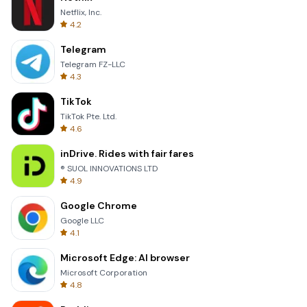
Netflix, Inc.
4.2
Telegram
Telegram FZ-LLC
4.3
TikTok
TikTok Pte. Ltd.
4.6
inDrive. Rides with fair fares
® SUOL INNOVATIONS LTD
4.9
Google Chrome
Google LLC
4.1
Microsoft Edge: AI browser
Microsoft Corporation
4.8