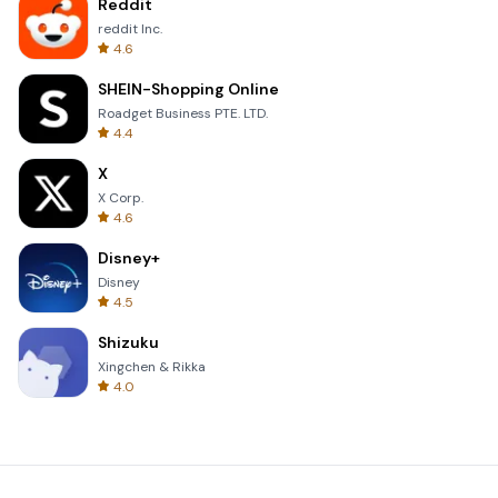
Reddit
reddit Inc.
4.6
SHEIN-Shopping Online
Roadget Business PTE. LTD.
4.4
X
X Corp.
4.6
Disney+
Disney
4.5
Shizuku
Xingchen & Rikka
4.0