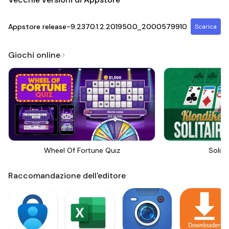
Appstore
release-9.2370.1.2.201950.0_2000579910
Scarica
Giochi online
Wheel Of Fortune Quiz
Solita
Raccomandazione dell'editore