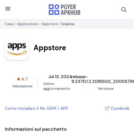
Casa
Applicazioni
Appstore
Scarica
Appstore
Jul 13, 2024
release-
4.7
9.2370.1.2.201950.0_2000579
Ultimo
Valutazione
aggiornamento
Versione
Come installare il file XAPK / APK
Condividi
Informazioni sul pacchetto