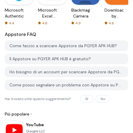
Microsoft
Microsoft
Blackmagic
Downloader
Authenticator
Excel:
Camera
by
Spreadsheets
AFTVnews
4.4
4.6
4.9
4.6
Appstore
FAQ
Come faccio a scaricare Appstore da PGYER APK HUB?
Il Appstore su PGYER APK HUB è gratuito?
Ho bisogno di un account per scaricare Appstore da PGYER APK HUB?
Come posso segnalare un problema con Appstore su PGYER APK HUB?
Hai trovato utile questo suggerimento?
Sì
No
Più popolare
YouTube
Google LLC