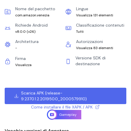
Nome del pacchetto
Lingue
com.amazon.venezia
Visualizza 131 elementi
Richiede Android
Classificazione contenuti
v8.0.0
(
v26
)
Tutti
Architettura
Autorizzazioni
-
Visualizza 83 elementi
Versione SDK di
Firma
destinazione
Visualizza
Scarica APK
(
release-
9.2370.1.2.201950.0_2000579910
)
Come installare il file XAPK / APK
Gameplay
Vecchie versioni di Appstore