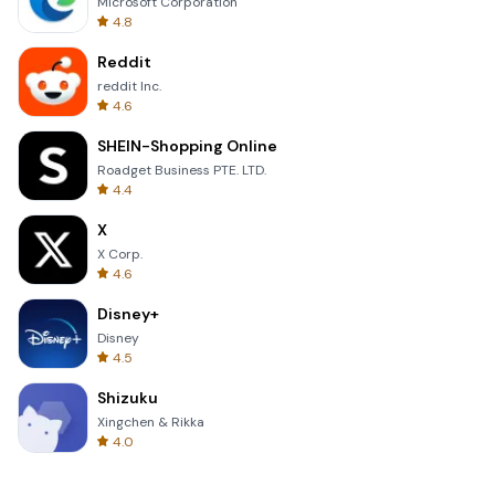
Microsoft Corporation
4.8
Reddit
reddit Inc.
4.6
SHEIN-Shopping Online
Roadget Business PTE. LTD.
4.4
X
X Corp.
4.6
Disney+
Disney
4.5
Shizuku
Xingchen & Rikka
4.0