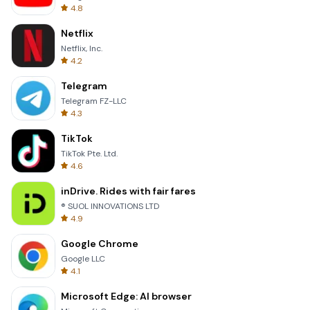
4.8
Netflix
Netflix, Inc.
4.2
Telegram
Telegram FZ-LLC
4.3
TikTok
TikTok Pte. Ltd.
4.6
inDrive. Rides with fair fares
® SUOL INNOVATIONS LTD
4.9
Google Chrome
Google LLC
4.1
Microsoft Edge: AI browser