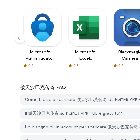
Microsoft
Microsoft
Blackmagi
Authenticator
Excel:
Camera
Spreadsheets
4.4
4.6
4.9
傲天沙巴克传奇
FAQ
Come faccio a scaricare 傲天沙巴克传奇 da PGYER APK 
Il 傲天沙巴克传奇 su PGYER APK HUB è gratuito?
Ho bisogno di un account per scaricare 傲天沙巴克传奇 