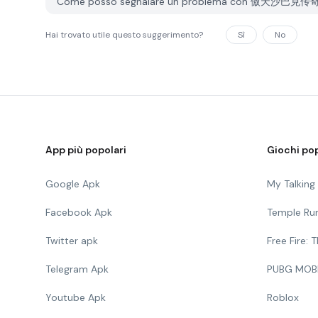
Come posso segnalare un problema con 傲天沙巴克传奇 
Hai trovato utile questo suggerimento?
Sì
No
App più popolari
Giochi pop
Google Apk
My Talkin
Facebook Apk
Temple Ru
Twitter apk
Free Fire:
Telegram Apk
PUBG MOB
Youtube Apk
Roblox