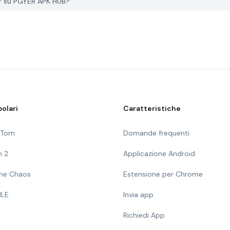
su PGYER APK HUB?
olari
Caratteristiche
g Tom
Domande frequenti
n 2
Applicazione Android
 The Chaos
Estensione per Chrome
ILE
Invia app
Richiedi App