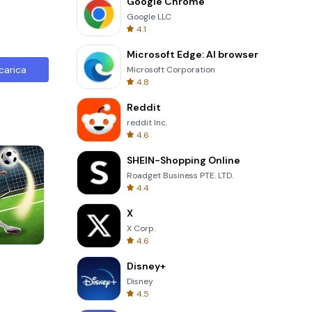
Google Chrome
Google LLC
4.1
Microsoft Edge: AI browser
carica
Microsoft Corporation
4.8
Reddit
reddit Inc.
4.6
SHEIN-Shopping Online
Roadget Business PTE. LTD.
4.4
X
X Corp.
4.6
Tower Crash 3D
Disney+
Disney
4.5