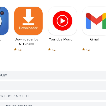
c
Downloader by
YouTube Music
Gmail
AFTVnews
4.6
4.2
4.2
HUB?
da PGYER APK HUB?