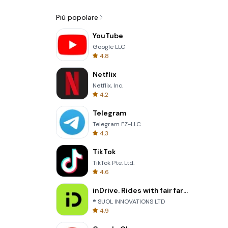
Più popolare
YouTube
Google LLC
4.8
Netflix
Netflix, Inc.
4.2
Telegram
Telegram FZ-LLC
4.3
TikTok
TikTok Pte. Ltd.
4.6
inDrive. Rides with fair fares
® SUOL INNOVATIONS LTD
4.9