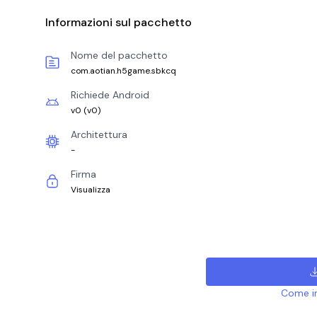
Informazioni sul pacchetto
Nome del pacchetto
com.aotian.h5game.sbkcq
Richiede Android
v0
(
v0
)
Architettura
-
Firma
Visualizza
Come ins