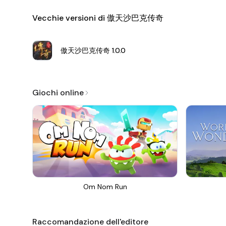
Vecchie versioni di 傲天沙巴克传奇
傲天沙巴克传奇
1.0.0
Giochi online
Om Nom Run
Raccomandazione dell'editore