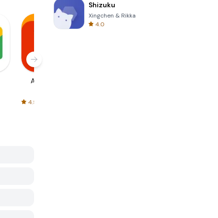
Shizuku
Xingchen & Rikka
4.0
AliExpress
Signal Private
Spotify - Music
Messenger
and Podcasts
4.5
4.3
4.6