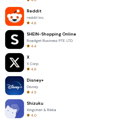
4.8
Reddit
reddit Inc.
4.6
SHEIN-Shopping Online
Roadget Business PTE. LTD.
4.4
X
X Corp.
4.6
Disney+
Disney
4.5
Shizuku
Xingchen & Rikka
4.0