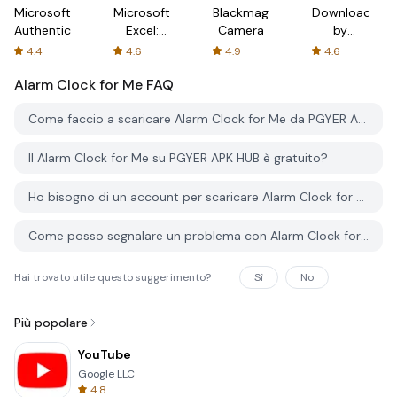
Microsoft
Microsoft
Blackmagic
Downloader
Authenticator
Excel:
Camera
by
Spreadsheets
AFTVnews
4.4
4.6
4.9
4.6
Alarm Clock for Me
FAQ
Come faccio a scaricare Alarm Clock for Me da PGYER APK HUB?
Il Alarm Clock for Me su PGYER APK HUB è gratuito?
Ho bisogno di un account per scaricare Alarm Clock for Me da PGYER APK HUB?
Come posso segnalare un problema con Alarm Clock for Me su PGYER APK HUB?
Hai trovato utile questo suggerimento?
Sì
No
Più popolare
YouTube
Google LLC
4.8