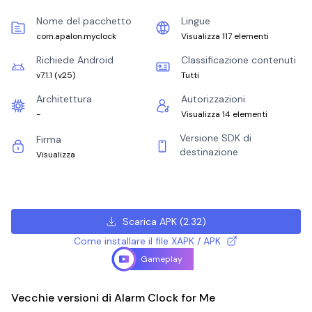
Nome del pacchetto
Lingue
com.apalon.myclock
Visualizza 117 elementi
Richiede Android
Classificazione contenuti
v7.1.1
(
v25
)
Tutti
Architettura
Autorizzazioni
-
Visualizza 14 elementi
Versione SDK di
Firma
destinazione
Visualizza
Scarica APK
(
2.32
)
Come installare il file XAPK / APK
Gameplay
Vecchie versioni di Alarm Clock for Me