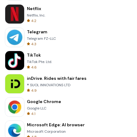
Netflix
Netflix, Inc.
4.2
Telegram
Telegram FZ-LLC
4.3
TikTok
TikTok Pte. Ltd.
4.6
inDrive. Rides with fair fares
® SUOL INNOVATIONS LTD
4.9
Google Chrome
Google LLC
4.1
Microsoft Edge: AI browser
Microsoft Corporation