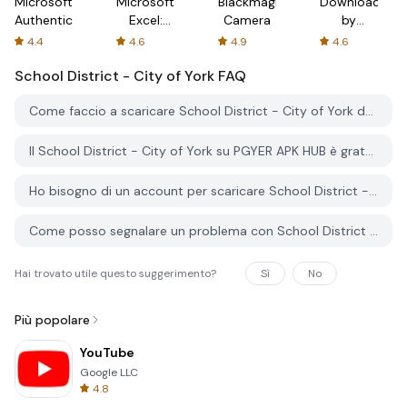
Microsoft
Microsoft
Blackmagic
Downloader
Authenticator
Excel:
Camera
by
Spreadsheets
AFTVnews
4.4
4.6
4.9
4.6
School District - City of York
FAQ
Come faccio a scaricare School District - City of York da PGYER APK HUB?
Il School District - City of York su PGYER APK HUB è gratuito?
Ho bisogno di un account per scaricare School District - City of York da PGYER APK HUB?
Come posso segnalare un problema con School District - City of York su PGYER APK HUB?
Hai trovato utile questo suggerimento?
Sì
No
Più popolare
YouTube
Google LLC
4.8