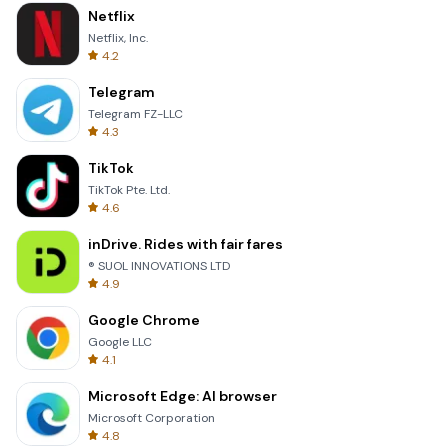
Netflix
Netflix, Inc.
4.2
Telegram
Telegram FZ-LLC
4.3
TikTok
TikTok Pte. Ltd.
4.6
inDrive. Rides with fair fares
® SUOL INNOVATIONS LTD
4.9
Google Chrome
Google LLC
4.1
Microsoft Edge: AI browser
Microsoft Corporation
4.8