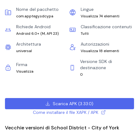
Nome del pacchetto
Lingue
com.apptegy.sdcypa
Visualizza 74 elementi
Richiede Android
Classificazione contenuti
Android 6.0+
(
M, API 23
)
Tutti
Architettura
Autorizzazioni
universal
Visualizza 18 elementi
Versione SDK di
Firma
destinazione
Visualizza
0
Scarica APK
(
3.33.0
)
Come installare il file XAPK / APK
Vecchie versioni di School District - City of York