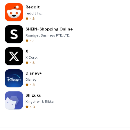
Reddit
reddit Inc.
4.6
SHEIN-Shopping Online
Roadget Business PTE. LTD.
4.4
X
X Corp.
4.6
Disney+
Disney
4.5
Shizuku
Xingchen & Rikka
4.0