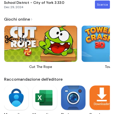
School District - City of York
3.33.0
Scarica
Dec 29, 2024
Giochi online
Cut The Rope
Towe
Raccomandazione dell'editore