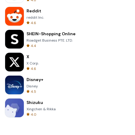
4.8
Reddit
reddit Inc.
4.6
SHEIN-Shopping Online
Roadget Business PTE. LTD.
4.4
X
X Corp.
4.6
Disney+
Disney
4.5
Shizuku
Xingchen & Rikka
4.0