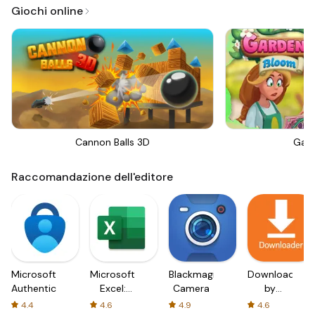
Giochi online
Cannon Balls 3D
Gar
Raccomandazione dell'editore
Microsoft
Microsoft
Blackmagic
Downloader
Authenticator
Excel:
Camera
by
Spreadsheets
AFTVnews
4.4
4.6
4.9
4.6