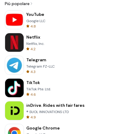
Più popolare
YouTube
Google LLC
4.8
Netflix
Netflix, Inc.
4.2
Telegram
Telegram FZ-LLC
4.3
TikTok
TikTok Pte. Ltd.
4.6
inDrive. Rides with fair fares
® SUOL INNOVATIONS LTD
4.9
Google Chrome