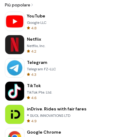
Più popolare
YouTube
Google LLC
4.8
Netflix
Netflix, Inc.
4.2
Telegram
Telegram FZ-LLC
4.3
TikTok
TikTok Pte. Ltd.
4.6
inDrive. Rides with fair fares
® SUOL INNOVATIONS LTD
4.9
Google Chrome