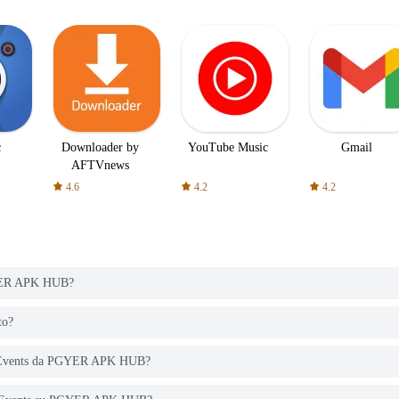
c
Downloader by
YouTube Music
Gmail
AFTVnews
4.6
4.2
4.2
GYER APK HUB?
to?
ns Events da PGYER APK HUB?