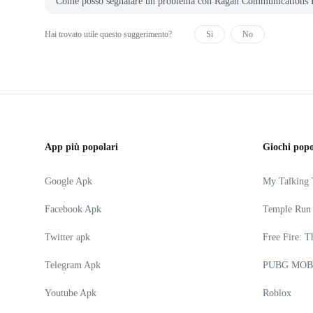
Come posso segnalare un problema con Ragan Communicatio
Hai trovato utile questo suggerimento?
Sì
No
App più popolari
Giochi popo
Google Apk
My Talking
Facebook Apk
Temple Run
Twitter apk
Free Fire: T
Telegram Apk
PUBG MOB
Youtube Apk
Roblox