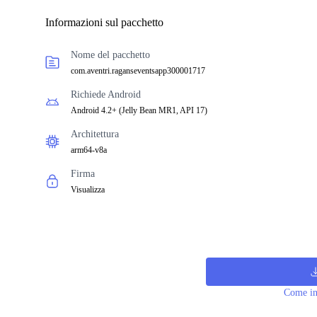
Informazioni sul pacchetto
Nome del pacchetto
com.aventri.raganseventsapp300001717
Richiede Android
Android 4.2+
(
Jelly Bean MR1, API 17
)
Architettura
arm64-v8a
Firma
Visualizza
Come in