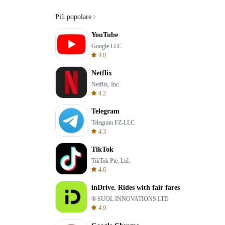
Più popolare
YouTube
Google LLC
4.8
Netflix
Netflix, Inc.
4.2
Telegram
Telegram FZ-LLC
4.3
TikTok
TikTok Pte. Ltd.
4.6
inDrive. Rides with fair fares
® SUOL INNOVATIONS LTD
4.9