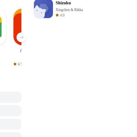
Shizuku
Xingchen & Rikka
4.0
AliExpress
Signal Private
Spotify - Music
Messenger
and Podcasts
4.5
4.3
4.6