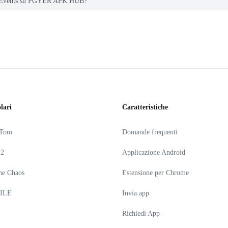
ns Events su PGYER APK HUB?
lari
Caratteristiche
 Tom
Domande frequenti
 2
Applicazione Android
he Chaos
Estensione per Chrome
ILE
Invia app
Richiedi App