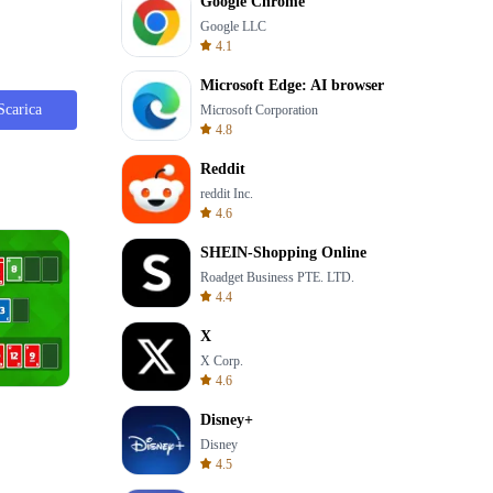
Google Chrome
Google LLC
4.1
Microsoft Edge: AI browser
Scarica
Microsoft Corporation
4.8
Reddit
reddit Inc.
4.6
SHEIN-Shopping Online
Roadget Business PTE. LTD.
4.4
X
X Corp.
4.6
One Stroke
Disney+
Disney
4.5