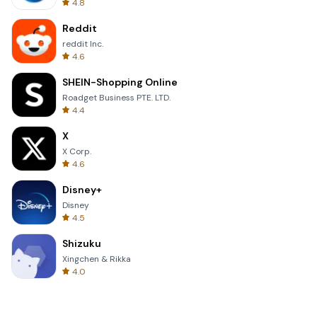
4.8
Reddit
reddit Inc.
4.6
SHEIN-Shopping Online
Roadget Business PTE. LTD.
4.4
X
X Corp.
4.6
Disney+
Disney
4.5
Shizuku
Xingchen & Rikka
4.0