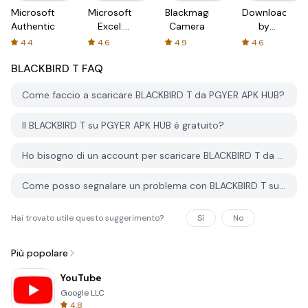
Microsoft
Microsoft
Blackmagic
Downloader
Authenticator
Excel:
Camera
by
Spreadsheets
AFTVnews
4.4
4.6
4.9
4.6
BLACKBIRD T
FAQ
Come faccio a scaricare BLACKBIRD T da PGYER APK HUB?
Il BLACKBIRD T su PGYER APK HUB è gratuito?
Ho bisogno di un account per scaricare BLACKBIRD T da PGYER APK HUB?
Come posso segnalare un problema con BLACKBIRD T su PGYER APK HUB?
Hai trovato utile questo suggerimento?
Sì
No
Più popolare
YouTube
Google LLC
4.8