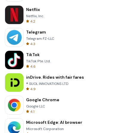
Netflix
Netflix, Inc.
4.2
Telegram
Telegram FZ-LLC
4.3
TikTok
TikTok Pte. Ltd.
4.6
inDrive. Rides with fair fares
® SUOL INNOVATIONS LTD
4.9
Google Chrome
Google LLC
4.1
Microsoft Edge: AI browser
Microsoft Corporation