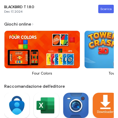
BLACKBIRD T
1.8.0
Scarica
Dec 17, 2024
Giochi online
Four Colors
Towe
Raccomandazione dell'editore