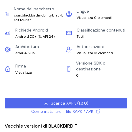
Nome del pacchetto
Lingue
com.blackbirdmobility.blackbi
Visualizza 0 elementi
rdt.tourist
Richiede Android
Classificazione contenuti
Android 7.0+
(
N, API 24
)
Tutti
Architettura
Autorizzazioni
arm64-v8a
Visualizza 13 elementi
Versione SDK di
Firma
destinazione
Visualizza
0
Scarica XAPK
(
1.8.0
)
Come installare il file XAPK / APK
Vecchie versioni di BLACKBIRD T