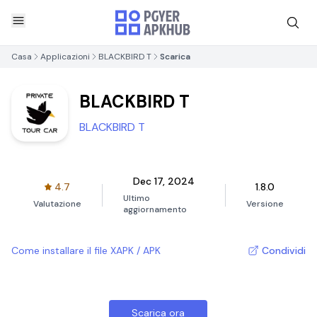
Casa
Applicazioni
BLACKBIRD T
Scarica
BLACKBIRD T
BLACKBIRD T
Dec 17, 2024
4.7
1.8.0
Ultimo
Valutazione
Versione
aggiornamento
Come installare il file XAPK / APK
Condividi
Scarica ora