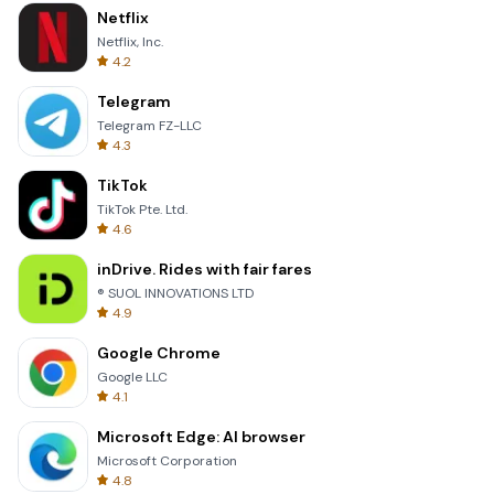
Netflix
Netflix, Inc.
4.2
Telegram
Telegram FZ-LLC
4.3
TikTok
TikTok Pte. Ltd.
4.6
inDrive. Rides with fair fares
® SUOL INNOVATIONS LTD
4.9
Google Chrome
Google LLC
4.1
Microsoft Edge: AI browser
Microsoft Corporation
4.8