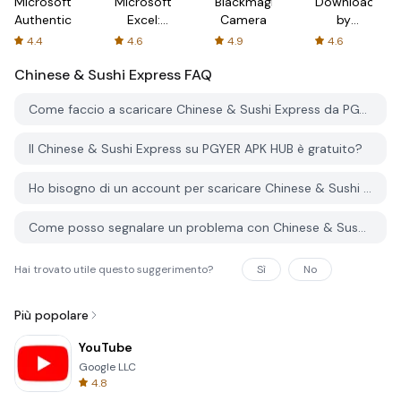
Microsoft
Microsoft
Blackmagic
Downloader
Authenticator
Excel:
Camera
by
Spreadsheets
AFTVnews
4.4
4.6
4.9
4.6
Chinese & Sushi Express
FAQ
Come faccio a scaricare Chinese & Sushi Express da PGYER APK HUB?
Il Chinese & Sushi Express su PGYER APK HUB è gratuito?
Ho bisogno di un account per scaricare Chinese & Sushi Express da PGYER APK HUB?
Come posso segnalare un problema con Chinese & Sushi Express su PGYER APK HUB?
Hai trovato utile questo suggerimento?
Sì
No
Più popolare
YouTube
Google LLC
4.8