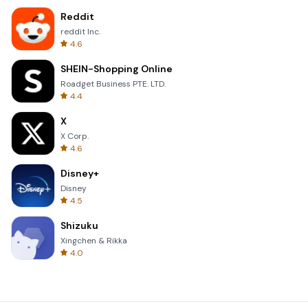
Reddit
reddit Inc.
4.6
SHEIN-Shopping Online
Roadget Business PTE. LTD.
4.4
X
X Corp.
4.6
Disney+
Disney
4.5
Shizuku
Xingchen & Rikka
4.0