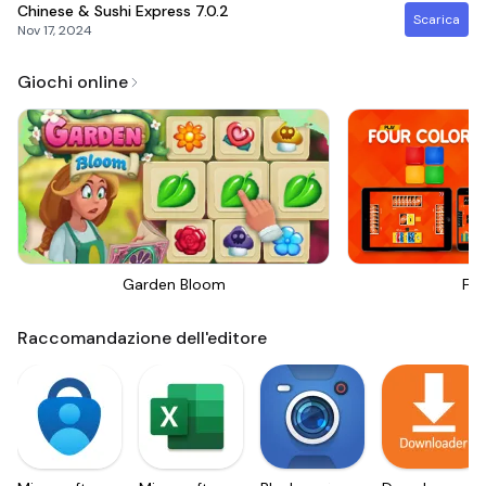
Chinese & Sushi Express
7.0.2
Scarica
Nov 17, 2024
Giochi online
Garden Bloom
Fou
Raccomandazione dell'editore