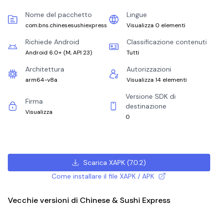
Nome del pacchetto
Lingue
com.bns.chinesesushiexpress
Visualizza 0 elementi
Richiede Android
Classificazione contenuti
Android 6.0+
(
M, API 23
)
Tutti
Architettura
Autorizzazioni
arm64-v8a
Visualizza 14 elementi
Versione SDK di
Firma
destinazione
Visualizza
0
Scarica XAPK
(
7.0.2
)
Come installare il file XAPK / APK
Vecchie versioni di Chinese & Sushi Express