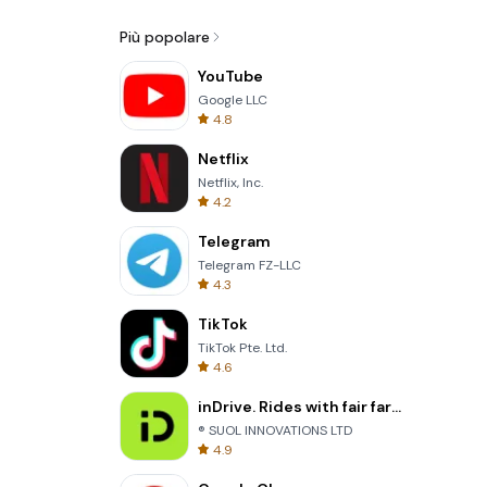
Più popolare
YouTube
Google LLC
4.8
Netflix
Netflix, Inc.
4.2
Telegram
Telegram FZ-LLC
4.3
TikTok
TikTok Pte. Ltd.
4.6
inDrive. Rides with fair fares
® SUOL INNOVATIONS LTD
4.9