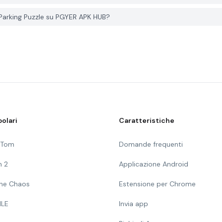
Parking Puzzle su PGYER APK HUB?
olari
Caratteristiche
g Tom
Domande frequenti
n 2
Applicazione Android
 The Chaos
Estensione per Chrome
ILE
Invia app