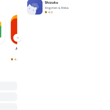
Shizuku
Xingchen & Rikka
4.0
AliExpress
Signal Private
Spotify - Music
Messenger
and Podcasts
4.5
4.3
4.6