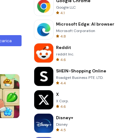
Google Chrome
Google LLC
4.1
Microsoft Edge: AI browser
Microsoft Corporation
4.8
carica
Reddit
reddit Inc.
4.6
SHEIN-Shopping Online
Roadget Business PTE. LTD.
4.4
X
X Corp.
4.6
Disney+
8 Ball Billiards Classic
Disney
4.5