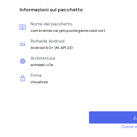
Informazioni sul pacchetto
Nome del pacchetto
com.brames.car.jam.puzzle.game.color.sort
Richiede Android
Android 6.0+
(
M, API 23
)
Architettura
armeabi-v7a
Firma
Visualizza
Come ins