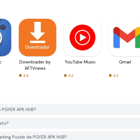
c
Downloader by
YouTube Music
Gmail
AFTVnews
4.6
4.2
4.2
da PGYER APK HUB?
uito?
Parking Puzzle da PGYER APK HUB?