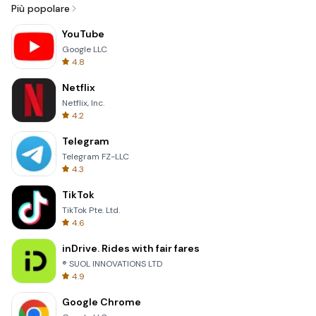
Più popolare
YouTube
Google LLC
4.8
Netflix
Netflix, Inc.
4.2
Telegram
Telegram FZ-LLC
4.3
TikTok
TikTok Pte. Ltd.
4.6
inDrive. Rides with fair fares
® SUOL INNOVATIONS LTD
4.9
Google Chrome