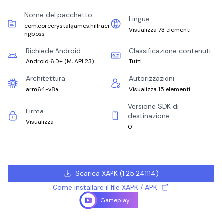
Nome del pacchetto
Lingue
com.corecrystalgames.hillraci
Visualizza 73 elementi
ngboss
Richiede Android
Classificazione contenuti
Android 6.0+
(
M, API 23
)
Tutti
Architettura
Autorizzazioni
arm64-v8a
Visualizza 15 elementi
Versione SDK di
Firma
destinazione
Visualizza
0
Scarica XAPK
(
1.25.241114
)
Come installare il file XAPK / APK
Gameplay