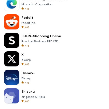
Microsoft Corporation
4.8
Reddit
reddit Inc.
4.6
SHEIN-Shopping Online
Roadget Business PTE. LTD.
4.4
X
X Corp.
4.6
Disney+
Disney
4.5
Shizuku
Xingchen & Rikka
4.0