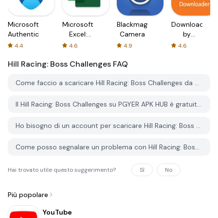
Microsoft
Microsoft
Blackmagic
Downloader
Authenticator
Excel:
Camera
by
Spreadsheets
AFTVnews
4.4
4.6
4.9
4.6
Hill Racing: Boss Challenges
FAQ
Come faccio a scaricare Hill Racing: Boss Challenges da PGYER APK HUB?
Il Hill Racing: Boss Challenges su PGYER APK HUB è gratuito?
Ho bisogno di un account per scaricare Hill Racing: Boss Challenges da PGYER APK HUB?
Come posso segnalare un problema con Hill Racing: Boss Challenges su PGYER APK HUB?
Hai trovato utile questo suggerimento?
Sì
No
Più popolare
YouTube