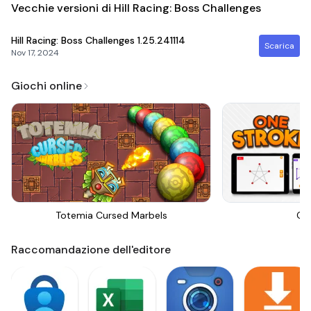
Vecchie versioni di Hill Racing: Boss Challenges
Hill Racing: Boss Challenges
1.25.241114
Scarica
Nov 17, 2024
Giochi online
Totemia Cursed Marbels
On
Raccomandazione dell'editore