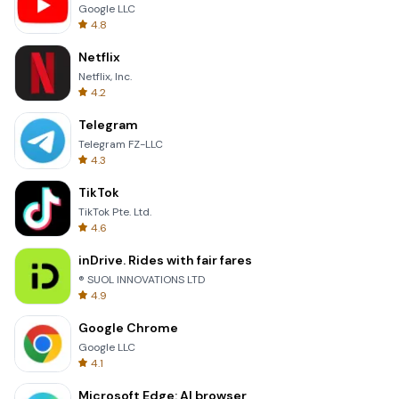
Google LLC
4.8
Netflix
Netflix, Inc.
4.2
Telegram
Telegram FZ-LLC
4.3
TikTok
TikTok Pte. Ltd.
4.6
inDrive. Rides with fair fares
® SUOL INNOVATIONS LTD
4.9
Google Chrome
Google LLC
4.1
Microsoft Edge: AI browser