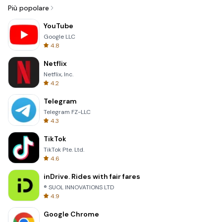
Più popolare
YouTube
Google LLC
4.8
Netflix
Netflix, Inc.
4.2
Telegram
Telegram FZ-LLC
4.3
TikTok
TikTok Pte. Ltd.
4.6
inDrive. Rides with fair fares
® SUOL INNOVATIONS LTD
4.9
Google Chrome