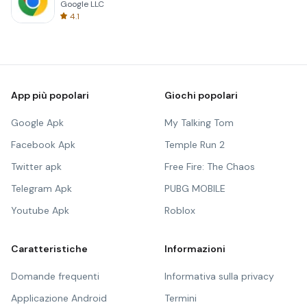
Google LLC
4.1
App più popolari
Giochi popolari
Google Apk
My Talking Tom
Facebook Apk
Temple Run 2
Twitter apk
Free Fire: The Chaos
Telegram Apk
PUBG MOBILE
Youtube Apk
Roblox
Caratteristiche
Informazioni
Domande frequenti
Informativa sulla privacy
Applicazione Android
Termini