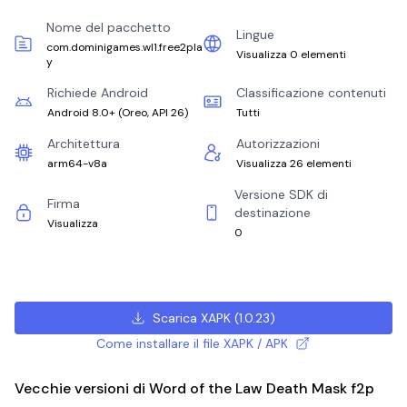
Nome del pacchetto
Lingue
com.dominigames.wl1.free2pla
Visualizza 0 elementi
y
Richiede Android
Classificazione contenuti
Android 8.0+
(
Oreo, API 26
)
Tutti
Architettura
Autorizzazioni
arm64-v8a
Visualizza 26 elementi
Versione SDK di
Firma
destinazione
Visualizza
0
Scarica XAPK
(
1.0.23
)
Come installare il file XAPK / APK
Vecchie versioni di Word of the Law Death Mask f2p