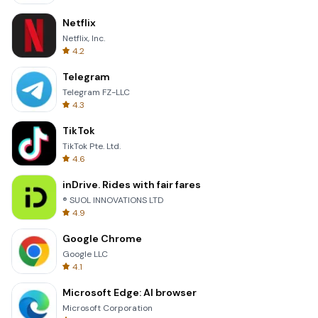
Netflix
Netflix, Inc.
4.2
Telegram
Telegram FZ-LLC
4.3
TikTok
TikTok Pte. Ltd.
4.6
inDrive. Rides with fair fares
® SUOL INNOVATIONS LTD
4.9
Google Chrome
Google LLC
4.1
Microsoft Edge: AI browser
Microsoft Corporation