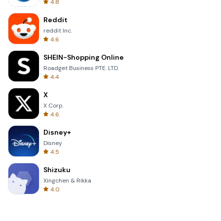
4.8
Reddit
reddit Inc.
4.6
SHEIN-Shopping Online
Roadget Business PTE. LTD.
4.4
X
X Corp.
4.6
Disney+
Disney
4.5
Shizuku
Xingchen & Rikka
4.0