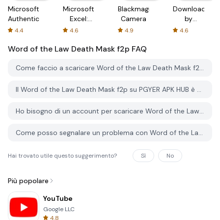
Microsoft
Microsoft
Blackmagic
Downloader
Authenticator
Excel:
Camera
by
Spreadsheets
AFTVnews
4.4
4.6
4.9
4.6
Word of the Law Death Mask f2p
FAQ
Come faccio a scaricare Word of the Law Death Mask f2p da PGYER APK HUB?
Il Word of the Law Death Mask f2p su PGYER APK HUB è gratuito?
Ho bisogno di un account per scaricare Word of the Law Death Mask f2p da PGYER APK HUB?
Come posso segnalare un problema con Word of the Law Death Mask f2p su PGYER APK HUB?
Hai trovato utile questo suggerimento?
Sì
No
Più popolare
YouTube
Google LLC
4.8