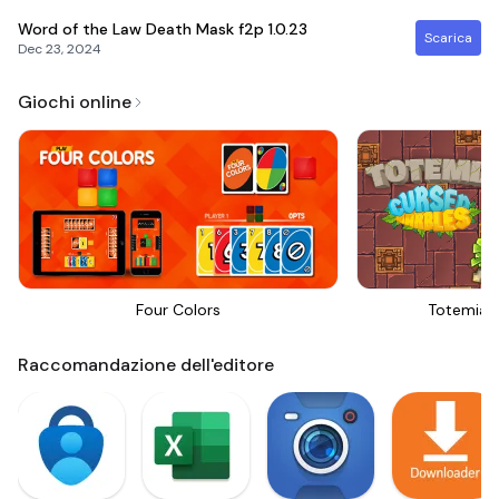
Word of the Law Death Mask f2p
1.0.23
Scarica
Dec 23, 2024
Giochi online
Four Colors
Totemia 
Raccomandazione dell'editore