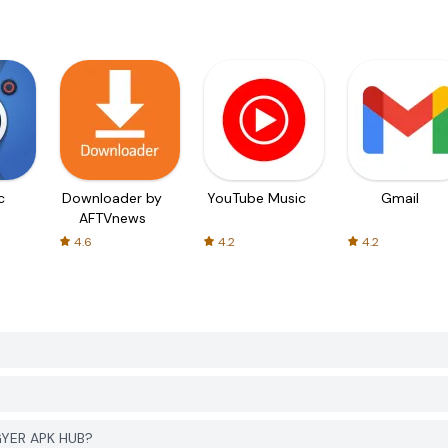
c
Downloader by
YouTube Music
Gmail
AFTVnews
4.6
4.2
4.2
PGYER APK HUB?