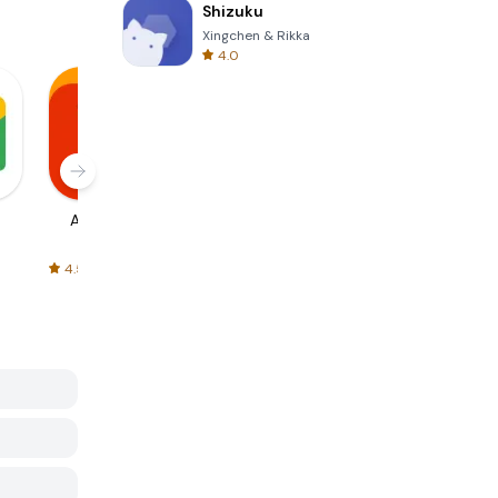
Shizuku
Xingchen & Rikka
4.0
AliExpress
Signal Private
Spotify - Music
Messenger
and Podcasts
4.5
4.3
4.6