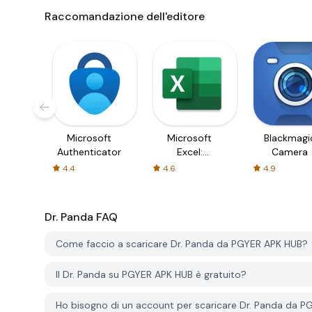
Raccomandazione dell'editore
Microsoft
Microsoft
Blackmagi
Authenticator
Excel:
Camera
Spreadsheets
4.4
4.6
4.9
Dr. Panda
FAQ
Come faccio a scaricare Dr. Panda da PGYER APK HUB?
Il Dr. Panda su PGYER APK HUB è gratuito?
Ho bisogno di un account per scaricare Dr. Panda da 