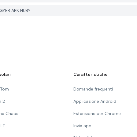
PGYER APK HUB?
olari
Caratteristiche
g Tom
Domande frequenti
n 2
Applicazione Android
 The Chaos
Estensione per Chrome
ILE
Invia app