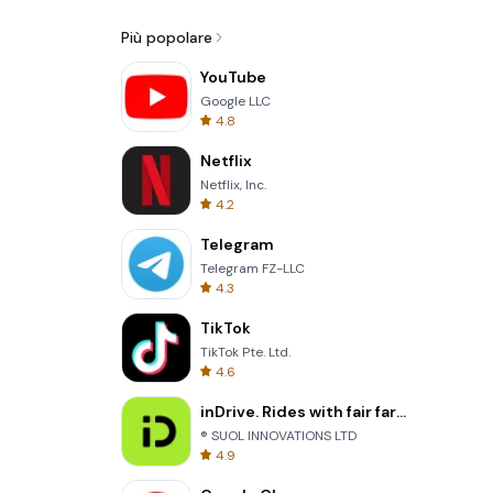
Più popolare
YouTube
Google LLC
4.8
Netflix
Netflix, Inc.
4.2
Telegram
Telegram FZ-LLC
4.3
TikTok
TikTok Pte. Ltd.
4.6
inDrive. Rides with fair fares
® SUOL INNOVATIONS LTD
4.9