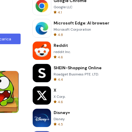
Google Chrome
Google LLC
4.1
Microsoft Edge: AI browser
Microsoft Corporation
4.8
carica
Reddit
reddit Inc.
4.6
SHEIN-Shopping Online
Roadget Business PTE. LTD.
4.4
X
X Corp.
4.6
Disney+
One Stroke
Disney
4.5