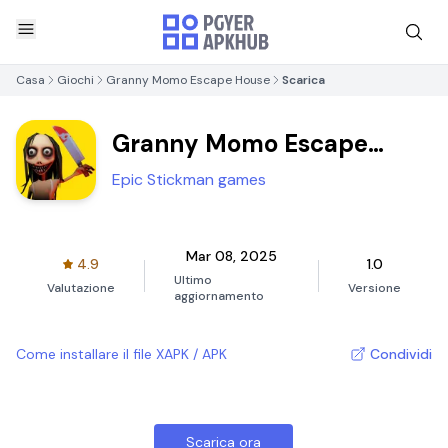
Casa
Giochi
Granny Momo Escape House
Scarica
Granny Momo Escape
House
Epic Stickman games
Mar 08, 2025
4.9
1.0
Ultimo
Valutazione
Versione
aggiornamento
Come installare il file XAPK / APK
Condividi
Scarica ora