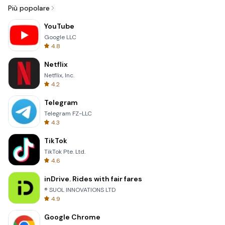
Più popolare
YouTube
Google LLC
4.8
Netflix
Netflix, Inc.
4.2
Telegram
Telegram FZ-LLC
4.3
TikTok
TikTok Pte. Ltd.
4.6
inDrive. Rides with fair fares
® SUOL INNOVATIONS LTD
4.9
Google Chrome