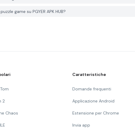
 puzzle game su PGYER APK HUB?
olari
Caratteristiche
g Tom
Domande frequenti
n 2
Applicazione Android
 The Chaos
Estensione per Chrome
ILE
Invia app