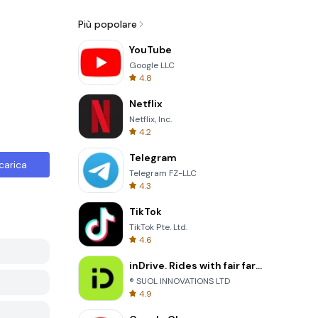
Più popolare
YouTube
Google LLC
4.8
Netflix
Netflix, Inc.
4.2
Telegram
carica
Telegram FZ-LLC
4.3
TikTok
TikTok Pte. Ltd.
4.6
inDrive. Rides with fair fares
® SUOL INNOVATIONS LTD
4.9