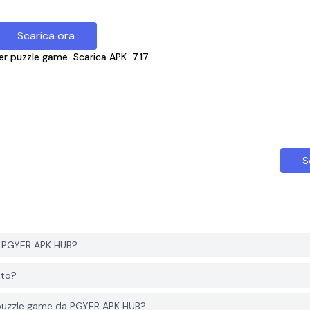
Scarica ora
r puzzle game
Scarica APK
7.17
S
a PGYER APK HUB?
ito?
 puzzle game da PGYER APK HUB?