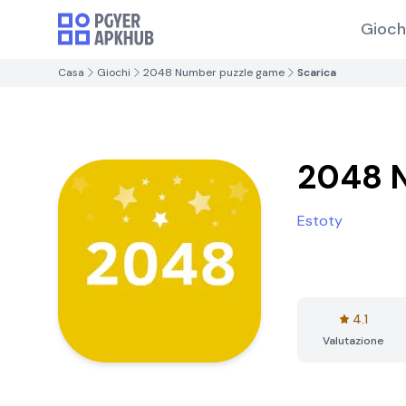
Gioch
Casa
Giochi
2048 Number puzzle game
Scarica
2048 
Estoty
4.1
Valutazione