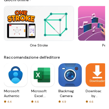
One Stroke
Perf
Raccomandazione dell'editore
Microsoft
Microsoft
Blackmagic
Downloader
Authenticator
Excel:
Camera
by
Spreadsheets
AFTVnews
4.4
4.6
4.9
4.6