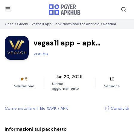
Casa
Giochi
vegas11 app - apk download for Android
Scarica
vegas11 app - apk
download for Android
zoe hu
Jun 20, 2025
5
1.0
Ultimo
Valutazione
Versione
aggiornamento
Come installare il file XAPK / APK
Condividi
Informazioni sul pacchetto