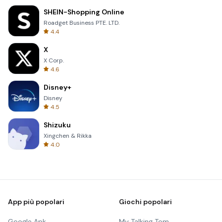
SHEIN-Shopping Online
Roadget Business PTE. LTD.
4.4
X
X Corp.
4.6
Disney+
Disney
4.5
Shizuku
Xingchen & Rikka
4.0
App più popolari
Giochi popolari
Google Apk
My Talking Tom