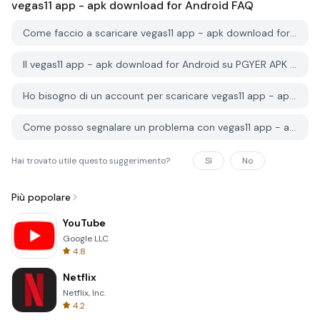
vegas11 app - apk download for Android
FAQ
Come faccio a scaricare vegas11 app - apk download for Android da PGYER APK HUB?
Il vegas11 app - apk download for Android su PGYER APK HUB è gratuito?
Ho bisogno di un account per scaricare vegas11 app - apk download for Android da PGYER APK HUB?
Come posso segnalare un problema con vegas11 app - apk download for Android su PGYER APK HUB?
Hai trovato utile questo suggerimento?
Sì
No
Più popolare
YouTube
Google LLC
4.8
Netflix
Netflix, Inc.
4.2