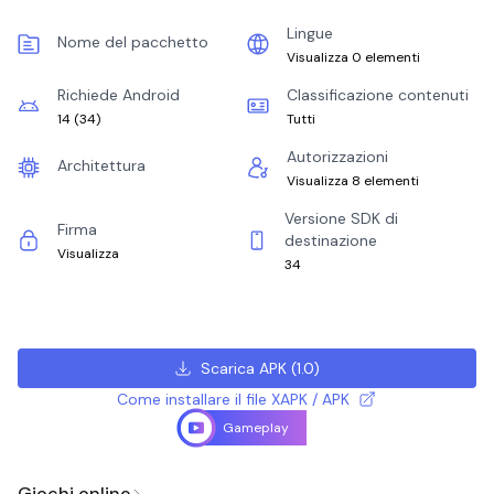
Lingue
Nome del pacchetto
Visualizza 0 elementi
Richiede Android
Classificazione contenuti
14
(
34
)
Tutti
Autorizzazioni
Architettura
Visualizza 8 elementi
Versione SDK di
Firma
destinazione
Visualizza
34
Scarica APK
(
1.0
)
Come installare il file XAPK / APK
Gameplay
Giochi online