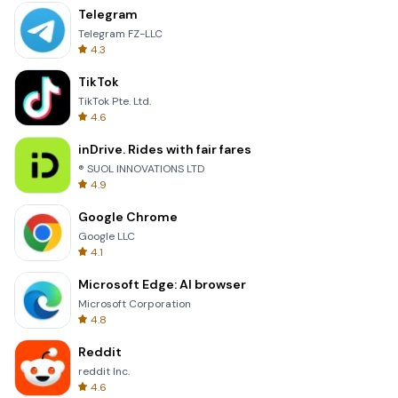
Telegram
Telegram FZ-LLC
4.3
TikTok
TikTok Pte. Ltd.
4.6
inDrive. Rides with fair fares
® SUOL INNOVATIONS LTD
4.9
Google Chrome
Google LLC
4.1
Microsoft Edge: AI browser
Microsoft Corporation
4.8
Reddit
reddit Inc.
4.6