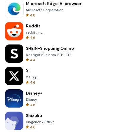
Microsoft Edge: AI browser
Microsoft Corporation
4.8
Reddit
reddit Inc.
4.6
SHEIN-Shopping Online
Roadget Business PTE. LTD.
4.4
X
X Corp.
4.6
Disney+
Disney
4.5
Shizuku
Xingchen & Rikka
4.0