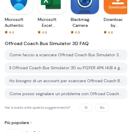
Microsoft
Microsoft
Blackmagic
Downloader
Authenticator
Excel:
Camera
by
Spreadsheets
AFTVnews
4.4
4.6
4.9
4.6
Offroad Coach Bus Simulator 3D
FAQ
Come faccio a scaricare Offroad Coach Bus Simulator 3D da PGYER APK HUB?
Il Offroad Coach Bus Simulator 3D su PGYER APK HUB è gratuito?
Ho bisogno di un account per scaricare Offroad Coach Bus Simulator 3D da PGYER APK HUB?
Come posso segnalare un problema con Offroad Coach Bus Simulator 3D su PGYER APK HUB?
Hai trovato utile questo suggerimento?
Sì
No
Più popolare