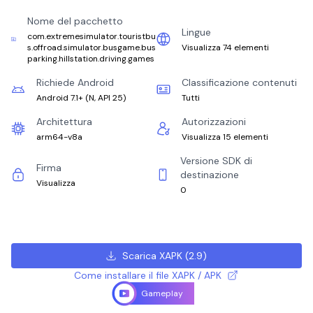
Nome del pacchetto
Lingue
com.extremesimulator.touristbu
s.offroad.simulator.busgame.bus
Visualizza 74 elementi
parking.hillstation.driving.games
Richiede Android
Classificazione contenuti
Android 7.1+
(
N, API 25
)
Tutti
Architettura
Autorizzazioni
arm64-v8a
Visualizza 15 elementi
Versione SDK di
Firma
destinazione
Visualizza
0
Scarica XAPK
(
2.9
)
Come installare il file XAPK / APK
Gameplay