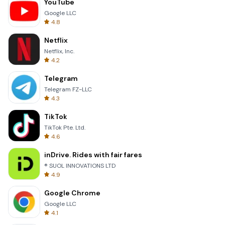
YouTube
Google LLC
4.8
Netflix
Netflix, Inc.
4.2
Telegram
Telegram FZ-LLC
4.3
TikTok
TikTok Pte. Ltd.
4.6
inDrive. Rides with fair fares
® SUOL INNOVATIONS LTD
4.9
Google Chrome
Google LLC
4.1