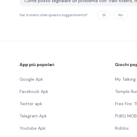
Come posso segnalare un problema con Train tickets, 
Hai trovato utile questo suggerimento?
Sì
No
App più popolari
Giochi pop
Google Apk
My Talkin
Facebook Apk
Temple Ru
Twitter apk
Free Fire:
Telegram Apk
PUBG MOB
Youtube Apk
Roblox