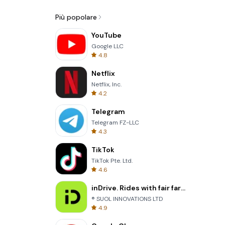
Più popolare
YouTube
Google LLC
4.8
Netflix
Netflix, Inc.
4.2
Telegram
Telegram FZ-LLC
4.3
TikTok
TikTok Pte. Ltd.
4.6
inDrive. Rides with fair fares
® SUOL INNOVATIONS LTD
4.9