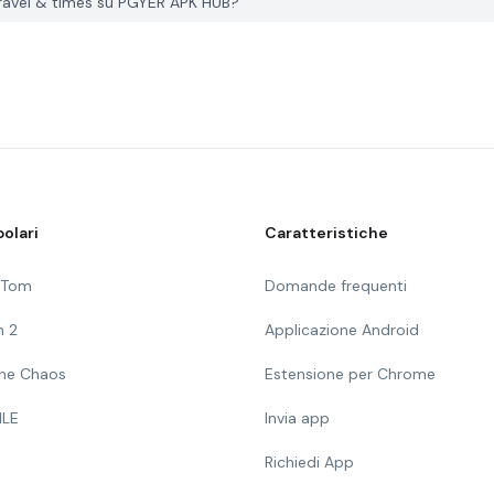
travel & times su PGYER APK HUB?
olari
Caratteristiche
g Tom
Domande frequenti
n 2
Applicazione Android
 The Chaos
Estensione per Chrome
ILE
Invia app
Richiedi App