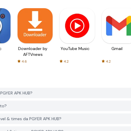
c
Downloader by
YouTube Music
Gmail
AFTVnews
4.6
4.2
4.2
da PGYER APK HUB?
ito?
travel & times da PGYER APK HUB?