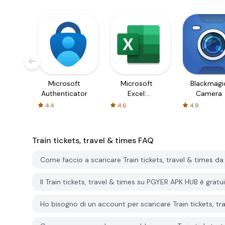
Microsoft
Microsoft
Blackmagi
Authenticator
Excel:
Camera
Spreadsheets
4.4
4.6
4.9
Train tickets, travel & times
FAQ
Come faccio a scaricare Train tickets, travel & times 
Il Train tickets, travel & times su PGYER APK HUB è gratu
Ho bisogno di un account per scaricare Train tickets, 