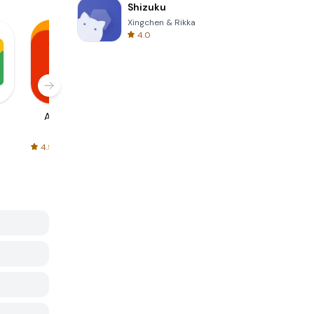
Shizuku
Xingchen & Rikka
4.0
AliExpress
Signal Private
Spotify - Music
Messenger
and Podcasts
4.5
4.3
4.6