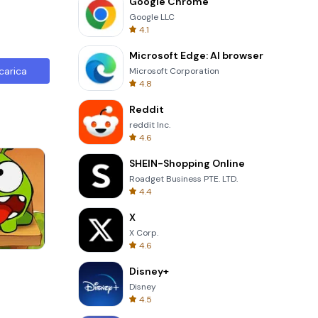
Google Chrome
Google LLC
4.1
Microsoft Edge: AI browser
carica
Microsoft Corporation
4.8
Reddit
reddit Inc.
4.6
SHEIN-Shopping Online
Roadget Business PTE. LTD.
4.4
X
X Corp.
4.6
Wheel Of Fortune Quiz
Disney+
Disney
4.5